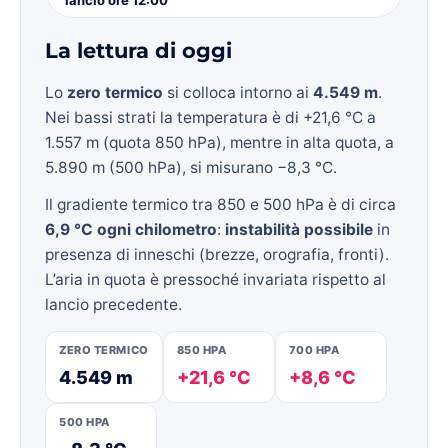
La lettura di oggi
Lo
zero termico
si colloca intorno ai
4.549 m
.
Nei bassi strati la temperatura è di +21,6 °C a
1.557 m (quota 850 hPa), mentre in alta quota, a
5.890 m (500 hPa), si misurano −8,3 °C.
Il gradiente termico tra 850 e 500 hPa è di circa
6,9 °C ogni chilometro
:
instabilità possibile
in
presenza di inneschi (brezze, orografia, fronti).
L’aria in quota è pressoché invariata rispetto al
lancio precedente.
ZERO TERMICO
850 HPA
700 HPA
4.549 m
+21,6 °C
+8,6 °C
500 HPA