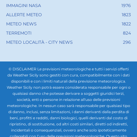
IMMAGINI NASA
1976
ALLERTE METEO
1823
METEO NEWS
1822
TERREMOTI
824
METEO LOCALITÀ - CITY NEWS
296
© DISCLAIMER Le previsioni meteorologiche e tutti i servizi offerti
da Weather Sicily sono gestiti con cura, compatibilmente con i dati
disponibili e con i limiti naturali della previsione meteorologica.
Weather Sicily non potrà essere considerata responsabile per ogni o
qualsiasi danno che potesse derivare a soggetti giuridici terzi,
società, enti o persone in relazione all'uso delle previsioni
meteorologiche. In nessun caso sarà responsabile per qualsiasi tipo
di danno, inclusi, senza limitazioni, i danni derivanti dalla perdita di
beni, profitti e redditi, danni biologici, quelli derivanti dal costo di
ripristino, di sostituzione, od altri costi similari, diretti od indiretti,
incidentali o consequenziali, ovvero anche solo ipoteticamente
collegabili con l’uso delle previsioni meteorologiche. Questo sito