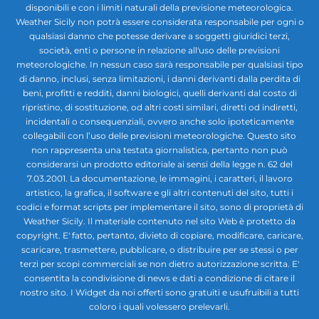
disponibili e con i limiti naturali della previsione meteorologica.
Weather Sicily non potrà essere considerata responsabile per ogni o
qualsiasi danno che potesse derivare a soggetti giuridici terzi,
società, enti o persone in relazione all'uso delle previsioni
meteorologiche. In nessun caso sarà responsabile per qualsiasi tipo
di danno, inclusi, senza limitazioni, i danni derivanti dalla perdita di
beni, profitti e redditi, danni biologici, quelli derivanti dal costo di
ripristino, di sostituzione, od altri costi similari, diretti od indiretti,
incidentali o consequenziali, ovvero anche solo ipoteticamente
collegabili con l’uso delle previsioni meteorologiche. Questo sito
non rappresenta una testata giornalistica, pertanto non può
considerarsi un prodotto editoriale ai sensi della legge n. 62 del
7.03.2001. La documentazione, le immagini, i caratteri, il lavoro
artistico, la grafica, il software e gli altri contenuti del sito, tutti i
codici e format scripts per implementare il sito, sono di proprietà di
Weather Sicily. Il materiale contenuto nel sito Web è protetto da
copyright. E' fatto, pertanto, divieto di copiare, modificare, caricare,
scaricare, trasmettere, pubblicare, o distribuire per se stessi o per
terzi per scopi commerciali se non dietro autorizzazione scritta. E'
consentita la condivisione di news e dati a condizione di citare il
nostro sito. I Widget da noi offerti sono gratuiti e usufruibili a tutti
coloro i quali volessero prelevarli.