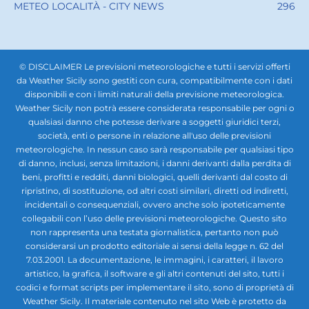
METEO LOCALITÀ - CITY NEWS
296
© DISCLAIMER Le previsioni meteorologiche e tutti i servizi offerti
da Weather Sicily sono gestiti con cura, compatibilmente con i dati
disponibili e con i limiti naturali della previsione meteorologica.
Weather Sicily non potrà essere considerata responsabile per ogni o
qualsiasi danno che potesse derivare a soggetti giuridici terzi,
società, enti o persone in relazione all'uso delle previsioni
meteorologiche. In nessun caso sarà responsabile per qualsiasi tipo
di danno, inclusi, senza limitazioni, i danni derivanti dalla perdita di
beni, profitti e redditi, danni biologici, quelli derivanti dal costo di
ripristino, di sostituzione, od altri costi similari, diretti od indiretti,
incidentali o consequenziali, ovvero anche solo ipoteticamente
collegabili con l’uso delle previsioni meteorologiche. Questo sito
non rappresenta una testata giornalistica, pertanto non può
considerarsi un prodotto editoriale ai sensi della legge n. 62 del
7.03.2001. La documentazione, le immagini, i caratteri, il lavoro
artistico, la grafica, il software e gli altri contenuti del sito, tutti i
codici e format scripts per implementare il sito, sono di proprietà di
Weather Sicily. Il materiale contenuto nel sito Web è protetto da