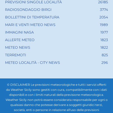
PREVISIONI SINGOLE LOCALITÀ
26185
RADIOSONDAGGIO BIRGI
3774
BOLLETTINI DI TEMPERATURA
2054
MARI E VENTI METEO NEWS
1989
IMMAGINI NASA
1977
ALLERTE METEO
1823
METEO NEWS
1822
TERREMOTI
825
METEO LOCALITÀ - CITY NEWS
296
© DISCLAIMER Le previsioni meteorologiche e tutti i servizi offerti
da Weather Sicily sono gestiti con cura, compatibilmente con i dati
disponibili e con i limiti naturali della previsione meteorologica.
Weather Sicily non potrà essere considerata responsabile per ogni o
qualsiasi danno che potesse derivare a soggetti giuridici terzi,
società, enti o persone in relazione all'uso delle previsioni