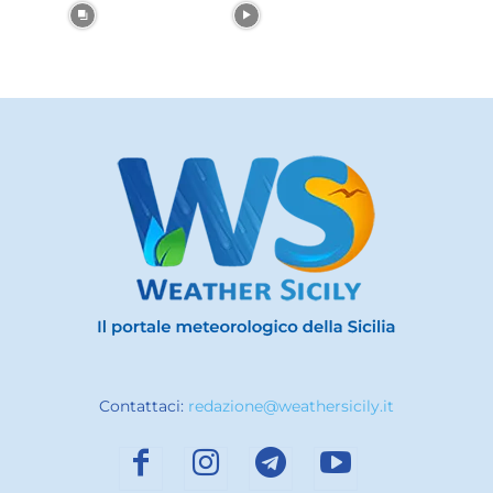
Contattaci:
redazione@weathersicily.it