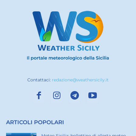
Contattaci:
redazione@weathersicily.it
ARTICOLI POPOLARI
Meteo Sicilia: bollettino di allerta meteo