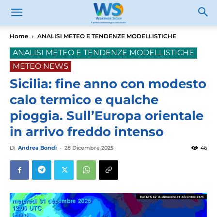
Home
ANALISI METEO E TENDENZE MODELLISTICHE
ANALISI METEO E TENDENZE MODELLISTICHE
METEO NEWS
Sicilia: fine anno con modesto
calo termico e qualche
pioggia. Sull’Europa orientale
in arrivo freddo intenso
Di
Andrea Bondì
-
28 Dicembre 2025
46