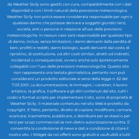
da Weather Sicily sono gestiti con cura, compatibilmente con i dati
disponibili e con i limiti naturali della previsione meteorologica.
Weather Sicily non potrà essere considerata responsabile per ogni o
qualsiasi danno che potesse derivare a soggetti giuridici terzi,
società, enti o persone in relazione all'uso delle previsioni
meteorologiche. In nessun caso sarà responsabile per qualsiasi tipo
di danno, inclusi, senza limitazioni, i danni derivanti dalla perdita di
beni, profitti e redditi, danni biologici, quelli derivanti dal costo di
ripristino, di sostituzione, od altri costi similari, diretti od indiretti,
incidentali o consequenziali, ovvero anche solo ipoteticamente
collegabili con l’uso delle previsioni meteorologiche. Questo sito
non rappresenta una testata giornalistica, pertanto non può
considerarsi un prodotto editoriale ai sensi della legge n. 62 del
7.03.2001. La documentazione, le immagini, i caratteri, il lavoro
artistico, la grafica, il software e gli altri contenuti del sito, tutti i
codici e format scripts per implementare il sito, sono di proprietà di
Weather Sicily. Il materiale contenuto nel sito Web è protetto da
copyright. E' fatto, pertanto, divieto di copiare, modificare, caricare,
scaricare, trasmettere, pubblicare, o distribuire per se stessi o per
terzi per scopi commerciali se non dietro autorizzazione scritta. E'
consentita la condivisione di news e dati a condizione di citare il
nostro sito. I Widget da noi offerti sono gratuiti e usufruibili a tutti