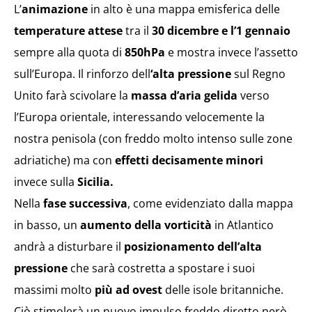
L’
animazione
in alto è una mappa emisferica delle
temperature attese
tra il
30 dicembre e l’1 gennaio
sempre alla quota di
850hPa
e mostra invece l’assetto
sull’Europa. Il rinforzo dell
‘alta pressione
sul Regno
Unito farà scivolare la
massa d’aria gelida
verso
l’Europa orientale, interessando velocemente la
nostra penisola (con freddo molto intenso sulle zone
adriatiche) ma con
effetti decisamente minori
invece sulla
Sicilia.
Nella
fase successiva
, come evidenziato dalla mappa
in basso, un
aumento della vorticità
in Atlantico
andrà a disturbare il
posizionamento dell’alta
pressione
che sarà costretta a spostare i suoi
massimi molto
più ad ovest
delle isole britanniche.
Ciò stimolerà un nuovo impulso freddo diretto però