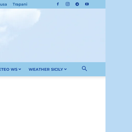
cusa
Trapani
METEO WS
WEATHER SICILY