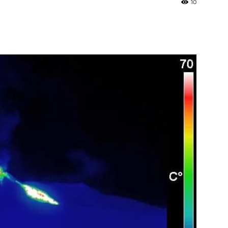
10
»
Weather
Sicily.it