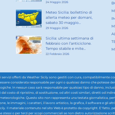
24 Maggio 2026
B
M
Meteo Sicilia: bollettino di
allerta meteo per domani,
I
sabato 30 maggio...
M
29 Maggio 2026
A
Sicilia: ultima settimana di
T
febbraio con l’anticiclone.
Tempo stabile e mite...
M
22 Febbraio 2026
rvizi offerti da Weather Sicily sono gestiti con cura, compatibilmente con i d
ssere considerata responsabile per ogni o qualsiasi danno che potesse derivar
ogiche. In nessun caso sarà responsabile per qualsiasi tipo di danno, inclusi, 
ti dal costo di ripristino, di sostituzione, od altri costi similari, diretti od in
i meteorologiche. Questo sito non rappresenta una testata giornalistica, pe
 le immagini, i caratteri, il lavoro artistico, la grafica, il software e gli altr
ily. Il materiale contenuto nel sito Web è protetto da copyright. E' fatto, pe
se stessi o per terzi per scopi commerciali se non dietro autorizzazione scrit