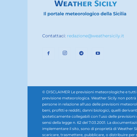
Contattaci:
redazione@weathersicily.it
© DISCLAIMER Le previsioni meteorologiche e tutti i se
previsione meteorologica. Weather Sicily non potrà e
persone in relazione all'uso delle previsioni meteorol
beni, profitti e redditi, danni biologici, quelli derivan
ipoteticamente collegabili con l’uso delle prevision
sensi della legge n. 62 del 7.03.2001. La documentazione,
implementare il sito, sono di proprietà di Weather Sic
scaricare, trasmettere, pubblicare, o distribuire per 