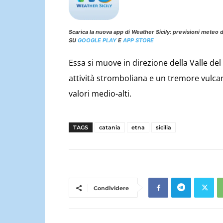
Scarica la nuova app di Weather Sicily: previsioni meteo d
SU
GOOGLE PLAY
E
APP STORE
Essa si muove in direzione della Valle de
attività stromboliana e un tremore vulc
valori medio-alti.
TAGS
catania
etna
sicilia
Condividere