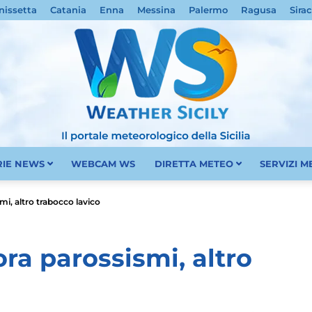
nissetta
Catania
Enna
Messina
Palermo
Ragusa
Sira
RIE NEWS
WEBCAM WS
DIRETTA METEO
SERVIZI 
Meteo
smi, altro trabocco lavico
cora parossismi, altro
Sicilia