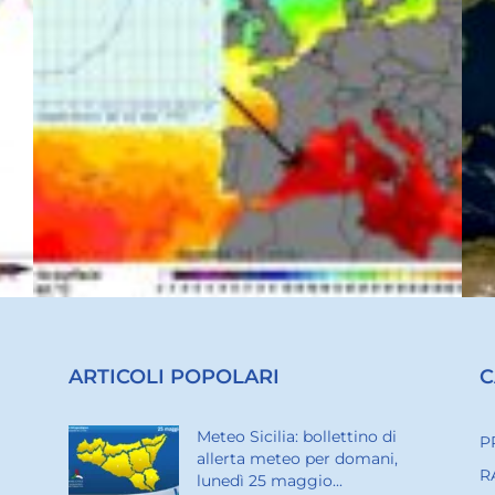
ARTICOLI POPOLARI
C
Meteo Sicilia: bollettino di
P
allerta meteo per domani,
R
lunedì 25 maggio...