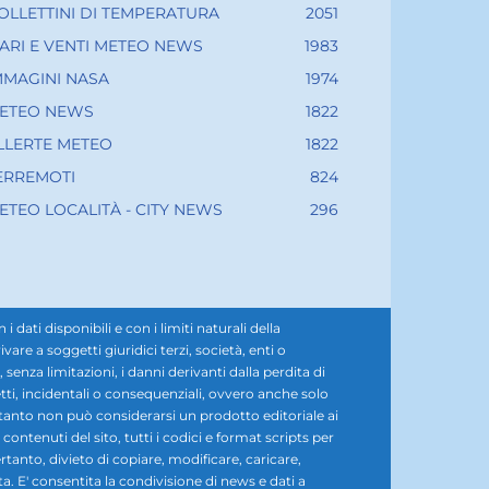
OLLETTINI DI TEMPERATURA
2051
ARI E VENTI METEO NEWS
1983
MMAGINI NASA
1974
ETEO NEWS
1822
LLERTE METEO
1822
ERREMOTI
824
ETEO LOCALITÀ - CITY NEWS
296
ati disponibili e con i limiti naturali della
e a soggetti giuridici terzi, società, enti o
senza limitazioni, i danni derivanti dalla perdita di
diretti, incidentali o consequenziali, ovvero anche solo
rtanto non può considerarsi un prodotto editoriale ai
i contenuti del sito, tutti i codici e format scripts per
rtanto, divieto di copiare, modificare, caricare,
ta. E' consentita la condivisione di news e dati a