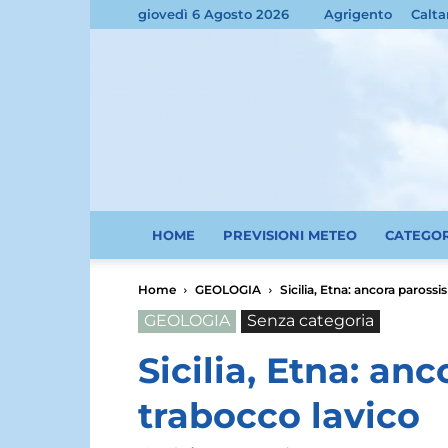
giovedì 6 Agosto 2026
Agrigento
Calta
HOME
PREVISIONI METEO
CATEGO
Home
GEOLOGIA
Sicilia, Etna: ancora parossi
GEOLOGIA
Senza categoria
Sicilia, Etna: an
trabocco lavico