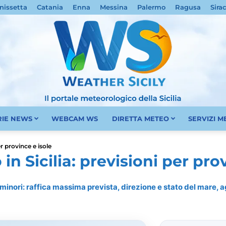
nissetta
Catania
Enna
Messina
Palermo
Ragusa
Sira
RIE NEWS
WEBCAM WS
DIRETTA METEO
SERVIZI 
Meteo
r province e isole
n Sicilia: previsioni per prov
e minori: raffica massima prevista, direzione e stato del mare,
Sicilia