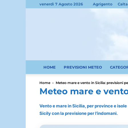
venerdì 7 Agosto 2026
Agrigento
Calta
HOME
PREVISIONI METEO
CATEGO
Home
Meteo mare e vento in Sicilia: previsioni pe
Meteo mare e vento i
Vento e mare in Sicilia, per province e isol
Sicily con la previsione per l’indomani.