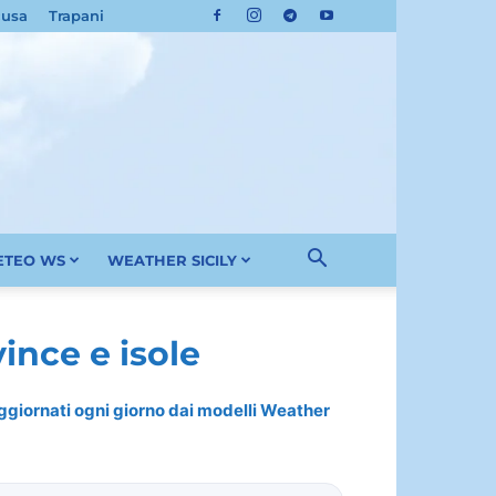
cusa
Trapani
METEO WS
WEATHER SICILY
ince e isole
 aggiornati ogni giorno dai modelli Weather