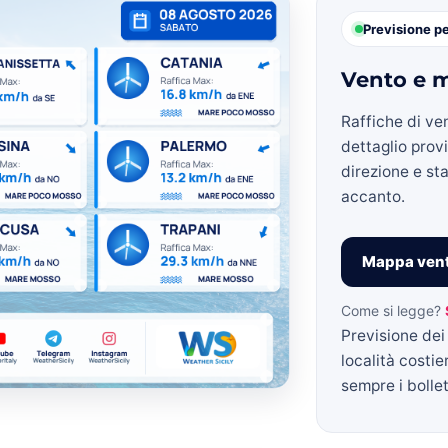
Previsione p
Vento e m
»
Raffiche di ve
dettaglio prov
direzione e sta
accanto.
Weather
Mappa vent
Come si legge?
Previsione dei 
Sicily.it
località costie
sempre i bollett