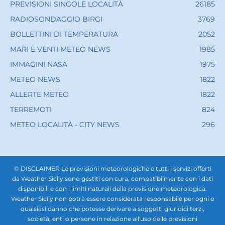
PREVISIONI SINGOLE LOCALITÀ
26185
RADIOSONDAGGIO BIRGI
3769
BOLLETTINI DI TEMPERATURA
2052
MARI E VENTI METEO NEWS
1985
IMMAGINI NASA
1975
METEO NEWS
1822
ALLERTE METEO
1822
TERREMOTI
824
METEO LOCALITÀ - CITY NEWS
296
© DISCLAIMER Le previsioni meteorologiche e tutti i servizi offerti
da Weather Sicily sono gestiti con cura, compatibilmente con i dati
disponibili e con i limiti naturali della previsione meteorologica.
Weather Sicily non potrà essere considerata responsabile per ogni o
qualsiasi danno che potesse derivare a soggetti giuridici terzi,
società, enti o persone in relazione all'uso delle previsioni