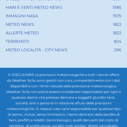
MARI E VENTI METEO NEWS
1985
IMMAGINI NASA
1975
METEO NEWS
1822
ALLERTE METEO
1822
TERREMOTI
824
METEO LOCALITÀ - CITY NEWS
296
© DISCLAIMER Le previsioni meteorologiche e tutti i servizi offerti
da Weather Sicily sono gestiti con cura, compatibilmente con i dati
disponibili e con i limiti naturali della previsione meteorologica.
Weather Sicily non potrà essere considerata responsabile per ogni o
qualsiasi danno che potesse derivare a soggetti giuridici terzi,
società, enti o persone in relazione all'uso delle previsioni
meteorologiche. In nessun caso sarà responsabile per qualsiasi tipo
di danno, inclusi, senza limitazioni, i danni derivanti dalla perdita di
beni, profitti e redditi, danni biologici, quelli derivanti dal costo di
ripristino, di sostituzione, od altri costi similari, diretti od indiretti,