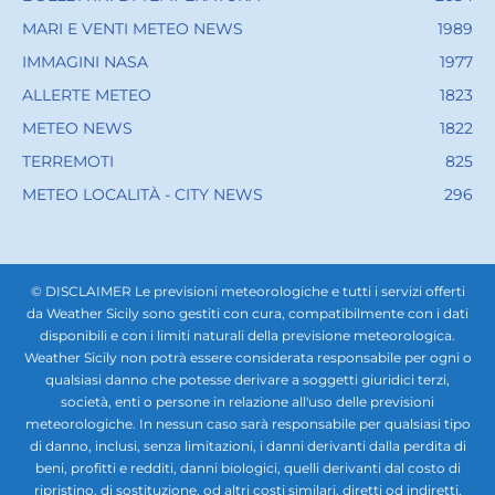
MARI E VENTI METEO NEWS
1989
IMMAGINI NASA
1977
ALLERTE METEO
1823
METEO NEWS
1822
TERREMOTI
825
METEO LOCALITÀ - CITY NEWS
296
© DISCLAIMER Le previsioni meteorologiche e tutti i servizi offerti
da Weather Sicily sono gestiti con cura, compatibilmente con i dati
disponibili e con i limiti naturali della previsione meteorologica.
Weather Sicily non potrà essere considerata responsabile per ogni o
qualsiasi danno che potesse derivare a soggetti giuridici terzi,
società, enti o persone in relazione all'uso delle previsioni
meteorologiche. In nessun caso sarà responsabile per qualsiasi tipo
di danno, inclusi, senza limitazioni, i danni derivanti dalla perdita di
beni, profitti e redditi, danni biologici, quelli derivanti dal costo di
ripristino, di sostituzione, od altri costi similari, diretti od indiretti,