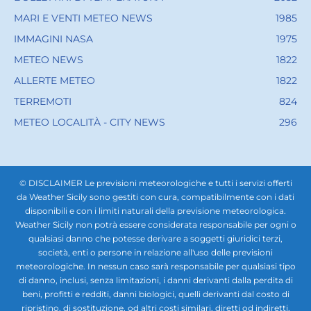
MARI E VENTI METEO NEWS
1985
IMMAGINI NASA
1975
METEO NEWS
1822
ALLERTE METEO
1822
TERREMOTI
824
METEO LOCALITÀ - CITY NEWS
296
© DISCLAIMER Le previsioni meteorologiche e tutti i servizi offerti
da Weather Sicily sono gestiti con cura, compatibilmente con i dati
disponibili e con i limiti naturali della previsione meteorologica.
Weather Sicily non potrà essere considerata responsabile per ogni o
qualsiasi danno che potesse derivare a soggetti giuridici terzi,
società, enti o persone in relazione all'uso delle previsioni
meteorologiche. In nessun caso sarà responsabile per qualsiasi tipo
di danno, inclusi, senza limitazioni, i danni derivanti dalla perdita di
beni, profitti e redditi, danni biologici, quelli derivanti dal costo di
ripristino, di sostituzione, od altri costi similari, diretti od indiretti,