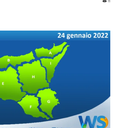
11
»
Weather
Sicily.it