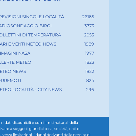
REVISIONI SINGOLE LOCALITÀ
26185
ADIOSONDAGGIO BIRGI
3773
OLLETTINI DI TEMPERATURA
2053
ARI E VENTI METEO NEWS
1989
MMAGINI NASA
1977
LLERTE METEO
1823
ETEO NEWS
1822
ERREMOTI
824
ETEO LOCALITÀ - CITY NEWS
296
ati disponibili e con i limiti naturali della
e a soggetti giuridici terzi, società, enti o
senza limitazioni, i danni derivanti dalla perdita di