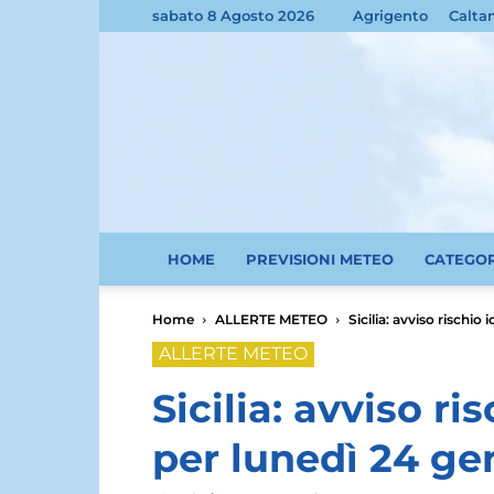
sabato 8 Agosto 2026
Agrigento
Calta
HOME
PREVISIONI METEO
CATEGO
Home
ALLERTE METEO
Sicilia: avviso rischi
ALLERTE METEO
Sicilia: avviso r
per lunedì 24 ge