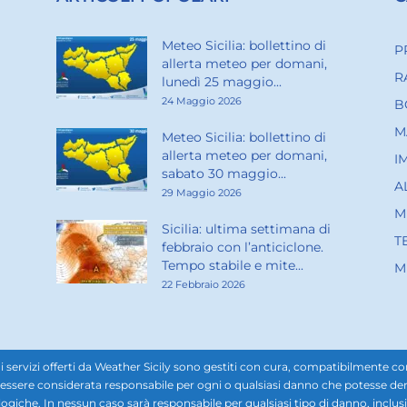
Meteo Sicilia: bollettino di
P
allerta meteo per domani,
R
lunedì 25 maggio...
24 Maggio 2026
B
M
Meteo Sicilia: bollettino di
allerta meteo per domani,
I
sabato 30 maggio...
A
29 Maggio 2026
M
Sicilia: ultima settimana di
T
febbraio con l’anticiclone.
Tempo stabile e mite...
M
22 Febbraio 2026
rvizi offerti da Weather Sicily sono gestiti con cura, compatibilmente con i d
ssere considerata responsabile per ogni o qualsiasi danno che potesse derivar
ogiche. In nessun caso sarà responsabile per qualsiasi tipo di danno, inclusi, 