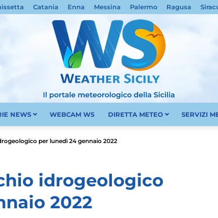
nissetta
Catania
Enna
Messina
Palermo
Ragusa
Sirac
RIE NEWS
WEBCAM WS
DIRETTA METEO
SERVIZI 
Meteo
o idrogeologico per lunedì 24 gennaio 2022
ischio idrogeologico
nnaio 2022
Sicilia