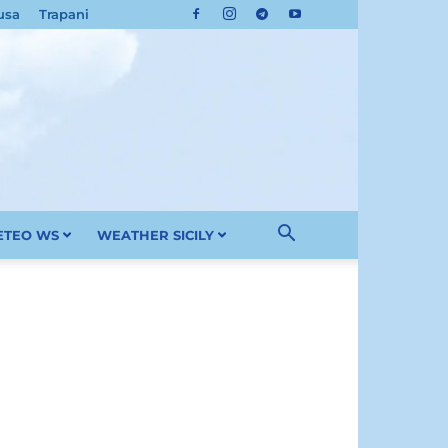
usa
Trapani
METEO WS
WEATHER SICILY