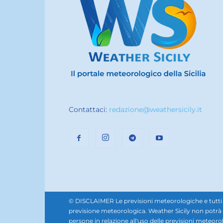
Contattaci:
redazione@weathersicily.it
© DISCLAIMER Le previsioni meteorologiche e tutti i se
previsione meteorologica. Weather Sicily non potrà e
persone in relazione all'uso delle previsioni meteorol