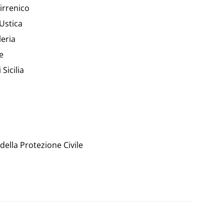
irrenico
Ustica
leria
e
Sicilia
 della Protezione Civile