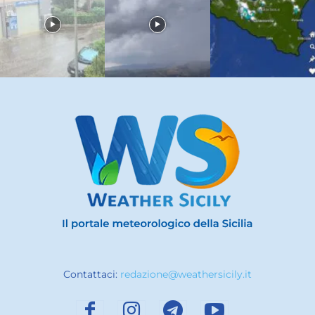
Contattaci:
redazione@weathersicily.it