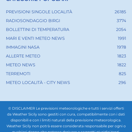
PREVISIONI SINGOLE LOCALITÀ
26185
RADIOSONDAGGIO BIRGI
3774
BOLLETTINI DI TEMPERATURA
2054
MARI E VENTI METEO NEWS
1991
IMMAGINI NASA
1978
ALLERTE METEO
1823
METEO NEWS
1822
TERREMOTI
825
METEO LOCALITÀ - CITY NEWS
296
© DISCLAIMER Le previsioni meteorologiche e tutti i servizi offerti
da Weather Sicily sono gestiti con cura, compatibilmente con i dati
disponibili e con i limiti naturali della previsione meteorologica.
Weather Sicily non potrà essere considerata responsabile per ogni o
qualsiasi danno che potesse derivare a soggetti giuridici terzi,