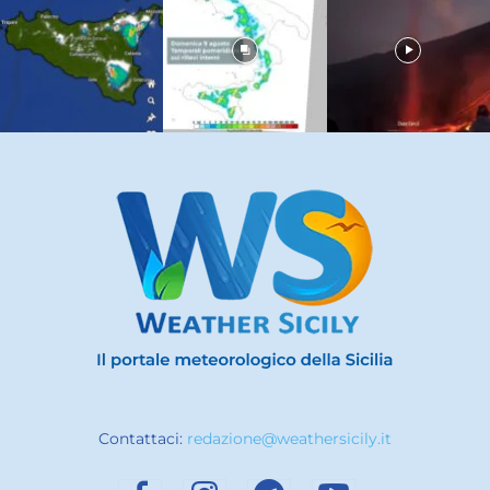
Contattaci:
redazione@weathersicily.it