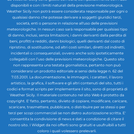
disponibili e con i limiti naturali della previsione meteorologica.
Weather Sicily non potrà essere considerata responsabile per ogni o
qualsiasi danno che potesse derivare a soggetti giuridici terzi,
società, enti o persone in relazione all'uso delle previsioni
meteorologiche. In nessun caso sarà responsabile per qualsiasi tipo
di danno, inclusi, senza limitazioni, i danni derivanti dalla perdita di
beni, profitti e redditi, danni biologici, quelli derivanti dal costo di
ripristino, di sostituzione, od altri costi similari, diretti od indiretti,
incidentali o consequenziali, ovvero anche solo ipoteticamente
collegabili con l’uso delle previsioni meteorologiche. Questo sito
non rappresenta una testata giornalistica, pertanto non può
considerarsi un prodotto editoriale ai sensi della legge n. 62 del
7.03.2001. La documentazione, le immagini, i caratteri, il lavoro
artistico, la grafica, il software e gli altri contenuti del sito, tutti i
codici e format scripts per implementare il sito, sono di proprietà di
Weather Sicily. Il materiale contenuto nel sito Web è protetto da
copyright. E' fatto, pertanto, divieto di copiare, modificare, caricare,
scaricare, trasmettere, pubblicare, o distribuire per se stessi o per
terzi per scopi commerciali se non dietro autorizzazione scritta. E'
consentita la condivisione di news e dati a condizione di citare il
nostro sito. I Widget da noi offerti sono gratuiti e usufruibili a tutti
coloro i quali volessero prelevarli.