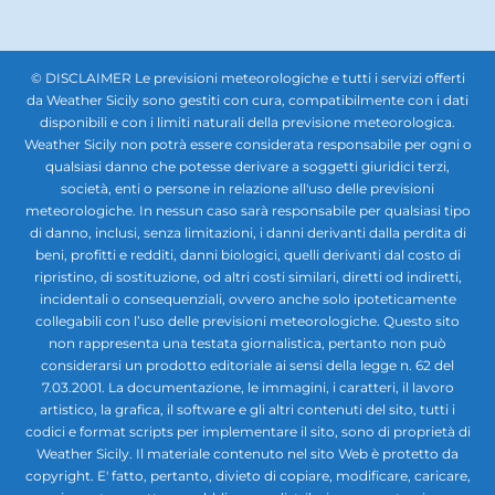
© DISCLAIMER Le previsioni meteorologiche e tutti i servizi offerti
da Weather Sicily sono gestiti con cura, compatibilmente con i dati
disponibili e con i limiti naturali della previsione meteorologica.
Weather Sicily non potrà essere considerata responsabile per ogni o
qualsiasi danno che potesse derivare a soggetti giuridici terzi,
società, enti o persone in relazione all'uso delle previsioni
meteorologiche. In nessun caso sarà responsabile per qualsiasi tipo
di danno, inclusi, senza limitazioni, i danni derivanti dalla perdita di
beni, profitti e redditi, danni biologici, quelli derivanti dal costo di
ripristino, di sostituzione, od altri costi similari, diretti od indiretti,
incidentali o consequenziali, ovvero anche solo ipoteticamente
collegabili con l’uso delle previsioni meteorologiche. Questo sito
non rappresenta una testata giornalistica, pertanto non può
considerarsi un prodotto editoriale ai sensi della legge n. 62 del
7.03.2001. La documentazione, le immagini, i caratteri, il lavoro
artistico, la grafica, il software e gli altri contenuti del sito, tutti i
codici e format scripts per implementare il sito, sono di proprietà di
Weather Sicily. Il materiale contenuto nel sito Web è protetto da
copyright. E' fatto, pertanto, divieto di copiare, modificare, caricare,