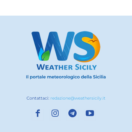
Contattaci:
redazione@weathersicily.it