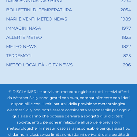
RADIOSONDAGGIO BIRGI
3774
BOLLETTINI DI TEMPERATURA
2054
MARI E VENTI METEO NEWS
1989
IMMAGINI NASA
1977
ALLERTE METEO
1823
METEO NEWS
1822
TERREMOTI
825
METEO LOCALITÀ - CITY NEWS
296
© DISCLAIMER Le previsioni meteorologiche e tutti i servizi offerti
da Weather Sicily sono gestiti con cura, compatibilmente con i dati
disponibili e con i limiti naturali della previsione meteorologica.
Weather Sicily non potrà essere considerata responsabile per ogni o
qualsiasi danno che potesse derivare a soggetti giuridici terzi,
società, enti o persone in relazione all'uso delle previsioni
meteorologiche. In nessun caso sarà responsabile per qualsiasi tipo
di danno, inclusi, senza limitazioni, i danni derivanti dalla perdita di