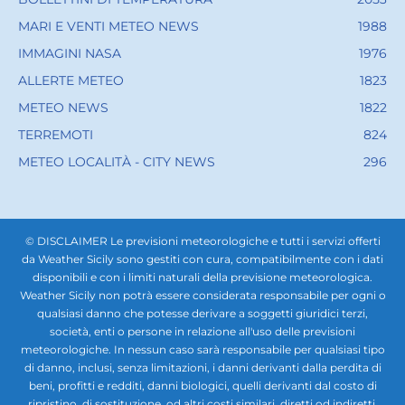
MARI E VENTI METEO NEWS
1988
IMMAGINI NASA
1976
ALLERTE METEO
1823
METEO NEWS
1822
TERREMOTI
824
METEO LOCALITÀ - CITY NEWS
296
© DISCLAIMER Le previsioni meteorologiche e tutti i servizi offerti
da Weather Sicily sono gestiti con cura, compatibilmente con i dati
disponibili e con i limiti naturali della previsione meteorologica.
Weather Sicily non potrà essere considerata responsabile per ogni o
qualsiasi danno che potesse derivare a soggetti giuridici terzi,
società, enti o persone in relazione all'uso delle previsioni
meteorologiche. In nessun caso sarà responsabile per qualsiasi tipo
di danno, inclusi, senza limitazioni, i danni derivanti dalla perdita di
beni, profitti e redditi, danni biologici, quelli derivanti dal costo di
ripristino, di sostituzione, od altri costi similari, diretti od indiretti,