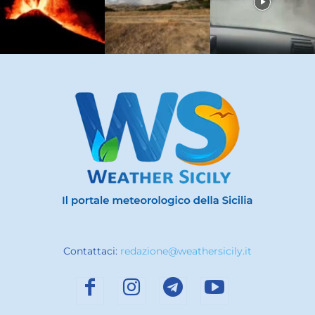
Contattaci:
redazione@weathersicily.it