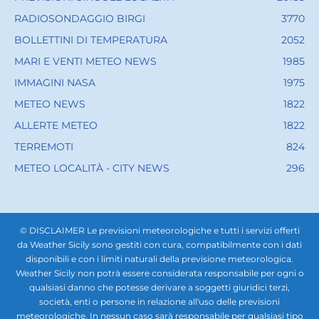
RADIOSONDAGGIO BIRGI
3770
BOLLETTINI DI TEMPERATURA
2052
MARI E VENTI METEO NEWS
1985
IMMAGINI NASA
1975
METEO NEWS
1822
ALLERTE METEO
1822
TERREMOTI
824
METEO LOCALITÀ - CITY NEWS
296
© DISCLAIMER Le previsioni meteorologiche e tutti i servizi offerti
da Weather Sicily sono gestiti con cura, compatibilmente con i dati
disponibili e con i limiti naturali della previsione meteorologica.
Weather Sicily non potrà essere considerata responsabile per ogni o
qualsiasi danno che potesse derivare a soggetti giuridici terzi,
società, enti o persone in relazione all'uso delle previsioni
meteorologiche. In nessun caso sarà responsabile per qualsiasi tipo