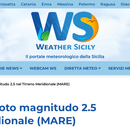
nissetta
Catania
Enna
Messina
Palermo
Ragusa
Sira
RIE NEWS
WEBCAM WS
DIRETTA METEO
SERVIZI 
Meteo
tudo 2.5 nel Tirreno Meridionale (MARE)
moto magnitudo 2.5
dionale (MARE)
Sicilia