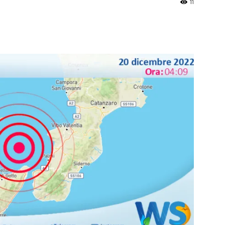
11
»
Weather
Sicily.it