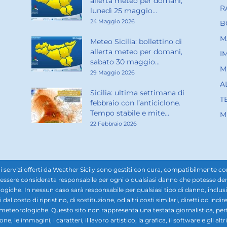
allerta meteo per domani,
R
lunedì 25 maggio...
24 Maggio 2026
B
M
Meteo Sicilia: bollettino di
allerta meteo per domani,
I
sabato 30 maggio...
M
29 Maggio 2026
A
Sicilia: ultima settimana di
T
febbraio con l’anticiclone.
Tempo stabile e mite...
M
22 Febbraio 2026
rvizi offerti da Weather Sicily sono gestiti con cura, compatibilmente con i d
ssere considerata responsabile per ogni o qualsiasi danno che potesse derivar
ogiche. In nessun caso sarà responsabile per qualsiasi tipo di danno, inclusi, 
ti dal costo di ripristino, di sostituzione, od altri costi similari, diretti od in
i meteorologiche. Questo sito non rappresenta una testata giornalistica, pe
 le immagini, i caratteri, il lavoro artistico, la grafica, il software e gli altr