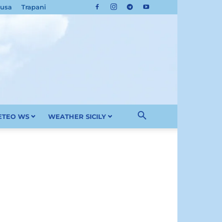
cusa
Trapani
METEO WS
WEATHER SICILY