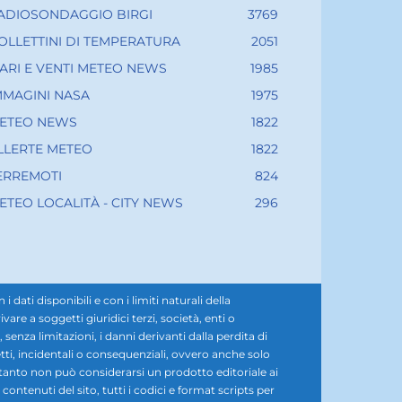
ADIOSONDAGGIO BIRGI
3769
OLLETTINI DI TEMPERATURA
2051
ARI E VENTI METEO NEWS
1985
MMAGINI NASA
1975
ETEO NEWS
1822
LLERTE METEO
1822
ERREMOTI
824
ETEO LOCALITÀ - CITY NEWS
296
ati disponibili e con i limiti naturali della
e a soggetti giuridici terzi, società, enti o
senza limitazioni, i danni derivanti dalla perdita di
diretti, incidentali o consequenziali, ovvero anche solo
rtanto non può considerarsi un prodotto editoriale ai
i contenuti del sito, tutti i codici e format scripts per