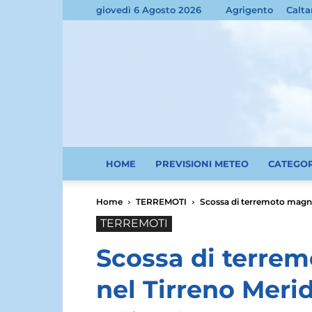
giovedì 6 Agosto 2026
Agrigento
Calta
HOME
PREVISIONI METEO
CATEGO
Home
TERREMOTI
Scossa di terremoto magni
TERREMOTI
Scossa di terre
nel Tirreno Meri