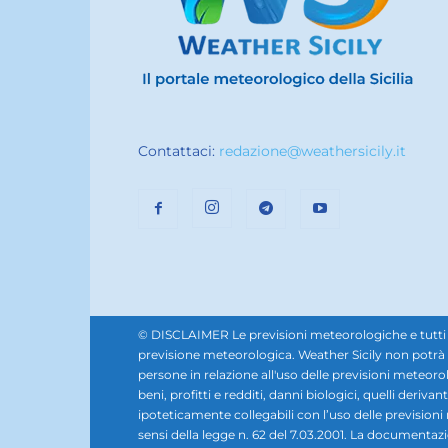
Contattaci:
redazione@weathersicily.it
© DISCLAIMER Le previsioni meteorologiche e tutti i se
previsione meteorologica. Weather Sicily non potrà e
persone in relazione all'uso delle previsioni meteorol
beni, profitti e redditi, danni biologici, quelli derivan
ipoteticamente collegabili con l’uso delle prevision
sensi della legge n. 62 del 7.03.2001. La documentazione,