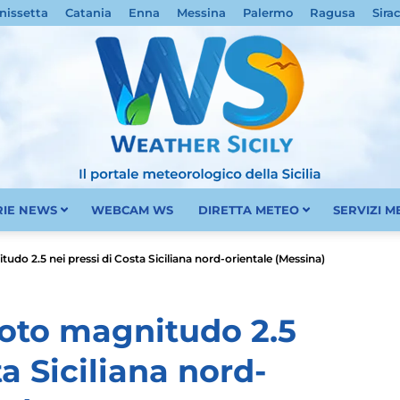
nissetta
Catania
Enna
Messina
Palermo
Ragusa
Sira
RIE NEWS
WEBCAM WS
DIRETTA METEO
SERVIZI 
Meteo
udo 2.5 nei pressi di Costa Siciliana nord-orientale (Messina)
moto magnitudo 2.5
ta Siciliana nord-
Sicilia