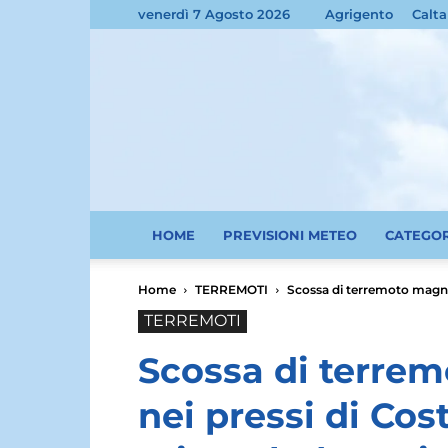
venerdì 7 Agosto 2026
Agrigento
Calta
HOME
PREVISIONI METEO
CATEGO
Home
TERREMOTI
Scossa di terremoto magnit
TERREMOTI
Scossa di terre
nei pressi di Cos