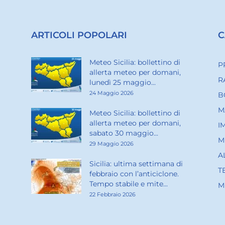
ARTICOLI POPOLARI
C
Meteo Sicilia: bollettino di
P
allerta meteo per domani,
R
lunedì 25 maggio...
24 Maggio 2026
B
M
Meteo Sicilia: bollettino di
allerta meteo per domani,
I
sabato 30 maggio...
M
29 Maggio 2026
A
Sicilia: ultima settimana di
T
febbraio con l’anticiclone.
Tempo stabile e mite...
M
22 Febbraio 2026