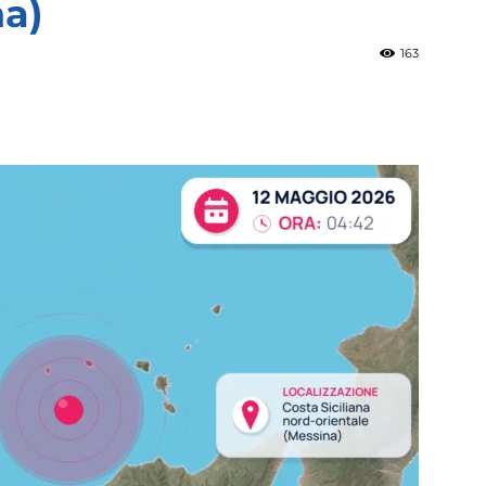
na)
163
»
Weather
Sicily.it