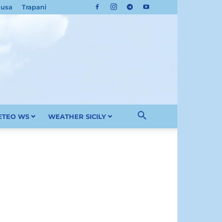
cusa
Trapani
METEO WS
WEATHER SICILY