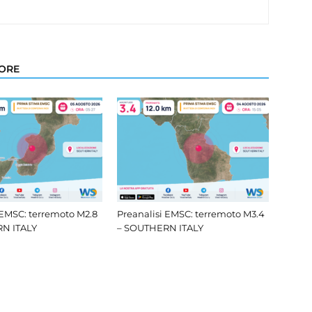
TORE
 EMSC: terremoto M2.8
Preanalisi EMSC: terremoto M3.4
N ITALY
– SOUTHERN ITALY