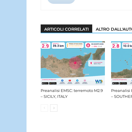
ARTICOLI CORRELATI
ALTRO DALL'AU
Preanalisi EMSC: terremoto M2.9
Preanalisi
– SICILY, ITALY
– SOUTHER