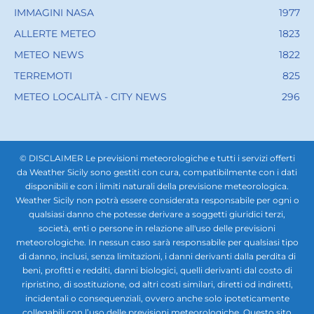
IMMAGINI NASA
1977
ALLERTE METEO
1823
METEO NEWS
1822
TERREMOTI
825
METEO LOCALITÀ - CITY NEWS
296
© DISCLAIMER Le previsioni meteorologiche e tutti i servizi offerti
da Weather Sicily sono gestiti con cura, compatibilmente con i dati
disponibili e con i limiti naturali della previsione meteorologica.
Weather Sicily non potrà essere considerata responsabile per ogni o
qualsiasi danno che potesse derivare a soggetti giuridici terzi,
società, enti o persone in relazione all'uso delle previsioni
meteorologiche. In nessun caso sarà responsabile per qualsiasi tipo
di danno, inclusi, senza limitazioni, i danni derivanti dalla perdita di
beni, profitti e redditi, danni biologici, quelli derivanti dal costo di
ripristino, di sostituzione, od altri costi similari, diretti od indiretti,
incidentali o consequenziali, ovvero anche solo ipoteticamente
collegabili con l’uso delle previsioni meteorologiche. Questo sito