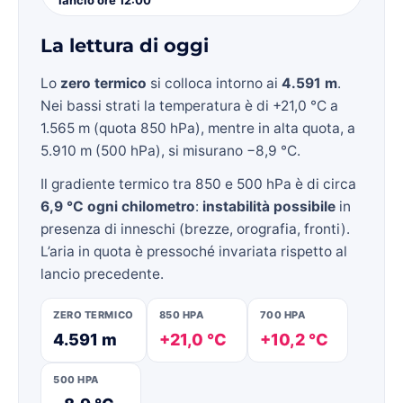
La lettura di oggi
Lo
zero termico
si colloca intorno ai
4.591 m
.
Nei bassi strati la temperatura è di +21,0 °C a
1.565 m (quota 850 hPa), mentre in alta quota, a
5.910 m (500 hPa), si misurano −8,9 °C.
Il gradiente termico tra 850 e 500 hPa è di circa
6,9 °C ogni chilometro
:
instabilità possibile
in
presenza di inneschi (brezze, orografia, fronti).
L’aria in quota è pressoché invariata rispetto al
lancio precedente.
ZERO TERMICO
850 HPA
700 HPA
4.591 m
+21,0 °C
+10,2 °C
500 HPA