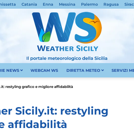
nissetta
Catania
Enna
Messina
Palermo
Ragusa
Sira
RIE NEWS
WEBCAM WS
DIRETTA METEO
SERVIZI 
Meteo
it: restyling grafico e migliore affidabilità
r Sicily.it: restyling
e affidabilità
Sicilia