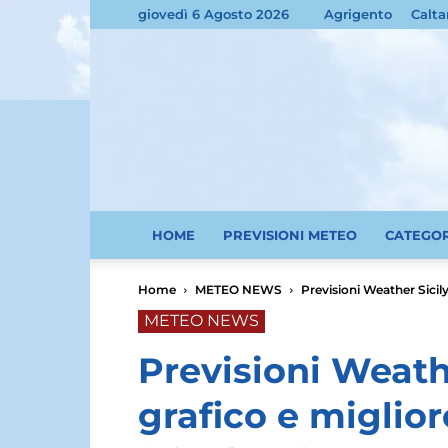
giovedì 6 Agosto 2026
Agrigento
Calta
HOME
PREVISIONI METEO
CATEGO
Home
METEO NEWS
Previsioni Weather Sicily.
METEO NEWS
Previsioni Weathe
grafico e miglior