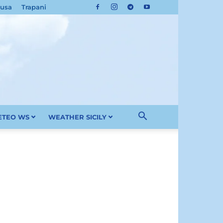
cusa
Trapani
METEO WS
WEATHER SICILY