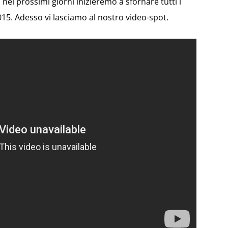
 nei prossimi giorni inizieremo a sfornare tutti i
015. Adesso vi lasciamo al nostro video-spot.