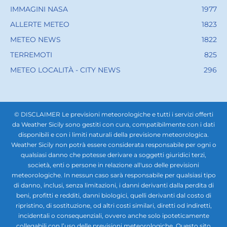
IMMAGINI NASA
1977
ALLERTE METEO
1823
METEO NEWS
1822
TERREMOTI
825
METEO LOCALITÀ - CITY NEWS
296
© DISCLAIMER Le previsioni meteorologiche e tutti i servizi offerti
da Weather Sicily sono gestiti con cura, compatibilmente con i dati
disponibili e con i limiti naturali della previsione meteorologica.
Weather Sicily non potrà essere considerata responsabile per ogni o
qualsiasi danno che potesse derivare a soggetti giuridici terzi,
società, enti o persone in relazione all'uso delle previsioni
meteorologiche. In nessun caso sarà responsabile per qualsiasi tipo
di danno, inclusi, senza limitazioni, i danni derivanti dalla perdita di
beni, profitti e redditi, danni biologici, quelli derivanti dal costo di
ripristino, di sostituzione, od altri costi similari, diretti od indiretti,
incidentali o consequenziali, ovvero anche solo ipoteticamente
collegabili con l’uso delle previsioni meteorologiche. Questo sito