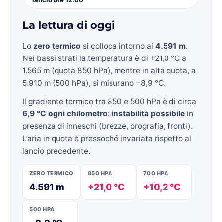
La lettura di oggi
Lo
zero termico
si colloca intorno ai
4.591 m
.
Nei bassi strati la temperatura è di +21,0 °C a
1.565 m (quota 850 hPa), mentre in alta quota, a
5.910 m (500 hPa), si misurano −8,9 °C.
Il gradiente termico tra 850 e 500 hPa è di circa
6,9 °C ogni chilometro
:
instabilità possibile
in
presenza di inneschi (brezze, orografia, fronti).
L’aria in quota è pressoché invariata rispetto al
lancio precedente.
ZERO TERMICO
850 HPA
700 HPA
4.591 m
+21,0 °C
+10,2 °C
500 HPA