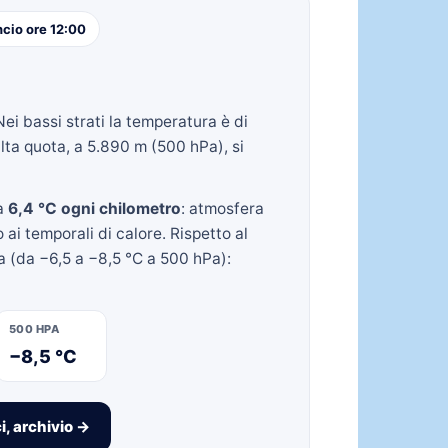
cio ore 12:00
Nei bassi strati la temperatura è di
lta quota, a 5.890 m (500 hPa), si
ca
6,4 °C ogni chilometro
: atmosfera
 ai temporali di calore. Rispetto al
ta (da −6,5 a −8,5 °C a 500 hPa):
500 HPA
−8,5 °C
i, archivio →