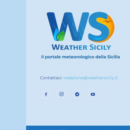
Contattaci:
redazione@weathersicily.it