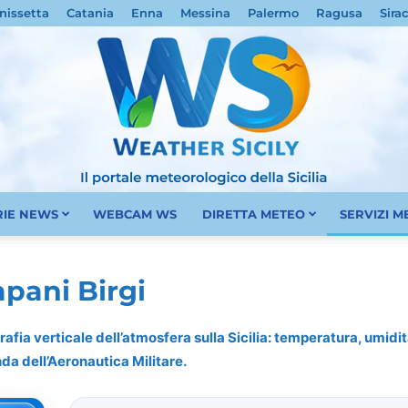
nissetta
Catania
Enna
Messina
Palermo
Ragusa
Sira
RIE NEWS
WEBCAM WS
DIRETTA METEO
SERVIZI 
Meteo
pani Birgi
rafia verticale dell’atmosfera sulla Sicilia: temperatura, umidità
nda dell’Aeronautica Militare.
Sicilia