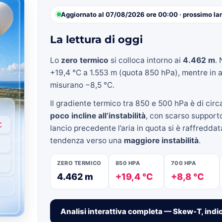
Aggiornato al 07/08/2026 ore 00:00 · prossimo lan
La lettura di oggi
»
Lo
zero termico
si colloca intorno ai
4.462 m
. 
+19,4 °C a 1.553 m (quota 850 hPa), mentre in a
misurano −8,5 °C.
Il gradiente termico tra 850 e 500 hPa è di cir
Weather
poco incline all’instabilità
, con scarso supporto
lancio precedente l’aria in quota si è raffredda
tendenza verso una
maggiore instabilità
.
ZERO TERMICO
850 HPA
700 HPA
Sicily.it
4.462 m
+19,4 °C
+8,8 °C
Analisi interattiva completa — Skew-T, indic