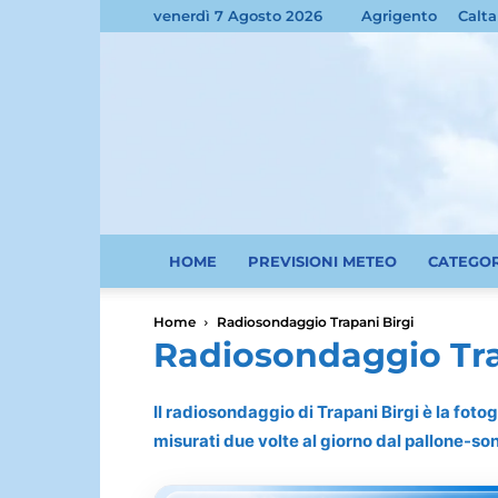
venerdì 7 Agosto 2026
Agrigento
Calta
HOME
PREVISIONI METEO
CATEGO
Home
Radiosondaggio Trapani Birgi
Radiosondaggio Tra
Il radiosondaggio di Trapani Birgi è la fotog
misurati due volte al giorno dal pallone-so