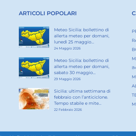
ARTICOLI POPOLARI
C
Meteo Sicilia: bollettino di
P
allerta meteo per domani,
R
lunedì 25 maggio...
24 Maggio 2026
B
M
Meteo Sicilia: bollettino di
allerta meteo per domani,
I
sabato 30 maggio...
M
29 Maggio 2026
A
Sicilia: ultima settimana di
T
febbraio con l’anticiclone.
Tempo stabile e mite...
M
22 Febbraio 2026