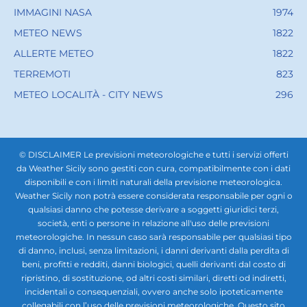
IMMAGINI NASA
1974
METEO NEWS
1822
ALLERTE METEO
1822
TERREMOTI
823
METEO LOCALITÀ - CITY NEWS
296
© DISCLAIMER Le previsioni meteorologiche e tutti i servizi offerti
da Weather Sicily sono gestiti con cura, compatibilmente con i dati
disponibili e con i limiti naturali della previsione meteorologica.
Weather Sicily non potrà essere considerata responsabile per ogni o
qualsiasi danno che potesse derivare a soggetti giuridici terzi,
società, enti o persone in relazione all'uso delle previsioni
meteorologiche. In nessun caso sarà responsabile per qualsiasi tipo
di danno, inclusi, senza limitazioni, i danni derivanti dalla perdita di
beni, profitti e redditi, danni biologici, quelli derivanti dal costo di
ripristino, di sostituzione, od altri costi similari, diretti od indiretti,
incidentali o consequenziali, ovvero anche solo ipoteticamente
collegabili con l’uso delle previsioni meteorologiche. Questo sito