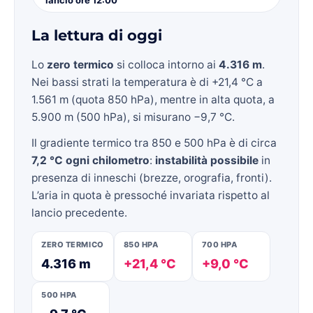
La lettura di oggi
Lo
zero termico
si colloca intorno ai
4.316 m
.
Nei bassi strati la temperatura è di +21,4 °C a
1.561 m (quota 850 hPa), mentre in alta quota, a
5.900 m (500 hPa), si misurano −9,7 °C.
Il gradiente termico tra 850 e 500 hPa è di circa
7,2 °C ogni chilometro
:
instabilità possibile
in
presenza di inneschi (brezze, orografia, fronti).
L’aria in quota è pressoché invariata rispetto al
lancio precedente.
ZERO TERMICO
850 HPA
700 HPA
4.316 m
+21,4 °C
+9,0 °C
500 HPA