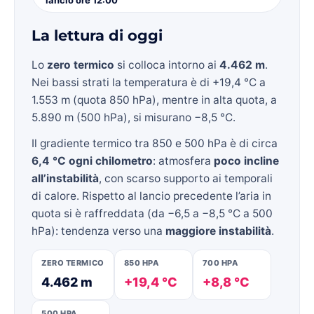
La lettura di oggi
Lo
zero termico
si colloca intorno ai
4.462 m
.
Nei bassi strati la temperatura è di +19,4 °C a
1.553 m (quota 850 hPa), mentre in alta quota, a
5.890 m (500 hPa), si misurano −8,5 °C.
Il gradiente termico tra 850 e 500 hPa è di circa
6,4 °C ogni chilometro
: atmosfera
poco incline
all’instabilità
, con scarso supporto ai temporali
di calore. Rispetto al lancio precedente l’aria in
quota si è raffreddata (da −6,5 a −8,5 °C a 500
hPa): tendenza verso una
maggiore instabilità
.
ZERO TERMICO
850 HPA
700 HPA
4.462 m
+19,4 °C
+8,8 °C
500 HPA