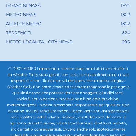
IMMAGINI NASA
1974
METEO NEWS
1822
ALLERTE METEO
1822
TERREMOTI
824
METEO LOCALITÀ - CITY NEWS
296
© DISCLAIMER Le previsioni meteorologiche e tutti i servizi offerti
da Weather Sicily sono gestiti con cura, compatibilmente con i dati
disponibili e con i limiti naturali della previsione meteorologica.
Weather Sicily non potrà essere considerata responsabile per ogni o
qualsiasi danno che potesse derivare a soggetti giuridici terzi,
società, enti o persone in relazione all'uso delle previsioni
meteorologiche. In nessun caso sarà responsabile per qualsiasi tipo
di danno, inclusi, senza limitazioni, i danni derivanti dalla perdita di
beni, profitti e redditi, danni biologici, quelli derivanti dal costo di
ripristino, di sostituzione, od altri costi similari, diretti od indiretti,
incidentali o consequenziali, ovvero anche solo ipoteticamente
collegabili con l’uso delle previsioni meteorologiche. Questo sito