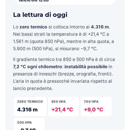
La lettura di oggi
Lo
zero termico
si colloca intorno ai
4.316 m
.
Nei bassi strati la temperatura è di +21,4 °C a
1.561 m (quota 850 hPa), mentre in alta quota, a
5.900 m (500 hPa), si misurano −9,7 °C.
Il gradiente termico tra 850 e 500 hPa è di circa
7,2 °C ogni chilometro
:
instabilità possibile
in
presenza di inneschi (brezze, orografia, fronti).
L’aria in quota è pressoché invariata rispetto al
lancio precedente.
ZERO TERMICO
850 HPA
700 HPA
4.316 m
+21,4 °C
+9,0 °C
500 HPA