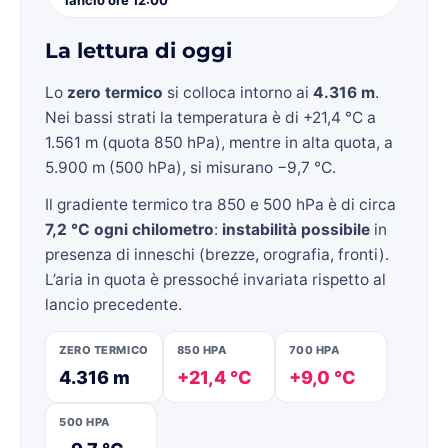
La lettura di oggi
Lo
zero termico
si colloca intorno ai
4.316 m
.
Nei bassi strati la temperatura è di +21,4 °C a
1.561 m (quota 850 hPa), mentre in alta quota, a
5.900 m (500 hPa), si misurano −9,7 °C.
Il gradiente termico tra 850 e 500 hPa è di circa
7,2 °C ogni chilometro
:
instabilità possibile
in
presenza di inneschi (brezze, orografia, fronti).
L’aria in quota è pressoché invariata rispetto al
lancio precedente.
ZERO TERMICO
850 HPA
700 HPA
4.316 m
+21,4 °C
+9,0 °C
500 HPA