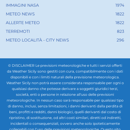
IMMAGINI NASA
1974
METEO NEWS
1822
ALLERTE METEO
1822
TERREMOTI
823
METEO LOCALITÀ - CITY NEWS
296
© DISCLAIMER Le previsioni meteorologiche e tutti i servizi offerti
da Weather Sicily sono gestiti con cura, compatibilmente con i dati
disponibili e con i limiti naturali della previsione meteorologica.
Weather Sicily non potrà essere considerata responsabile per ogni o
qualsiasi danno che potesse derivare a soggetti giuridici terzi,
società, enti o persone in relazione all'uso delle previsioni
meteorologiche. In nessun caso sarà responsabile per qualsiasi tipo
di danno, inclusi, senza limitazioni, i danni derivanti dalla perdita di
beni, profitti e redditi, danni biologici, quelli derivanti dal costo di
ripristino, di sostituzione, od altri costi similari, diretti od indiretti,
incidentali o consequenziali, ovvero anche solo ipoteticamente
collegabili con l’uso delle previsioni meteorologiche. Questo sito