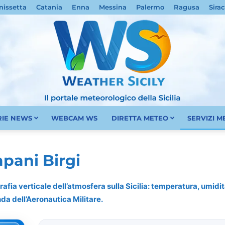
nissetta
Catania
Enna
Messina
Palermo
Ragusa
Sira
RIE NEWS
WEBCAM WS
DIRETTA METEO
SERVIZI 
Meteo
pani Birgi
rafia verticale dell’atmosfera sulla Sicilia: temperatura, umidità
nda dell’Aeronautica Militare.
Sicilia