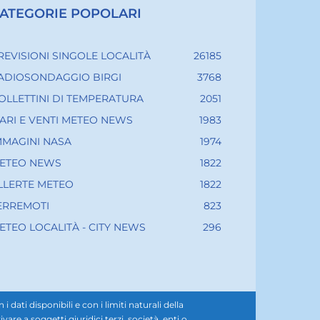
ATEGORIE POPOLARI
REVISIONI SINGOLE LOCALITÀ
26185
ADIOSONDAGGIO BIRGI
3768
OLLETTINI DI TEMPERATURA
2051
ARI E VENTI METEO NEWS
1983
MMAGINI NASA
1974
ETEO NEWS
1822
LLERTE METEO
1822
ERREMOTI
823
ETEO LOCALITÀ - CITY NEWS
296
ati disponibili e con i limiti naturali della
e a soggetti giuridici terzi, società, enti o