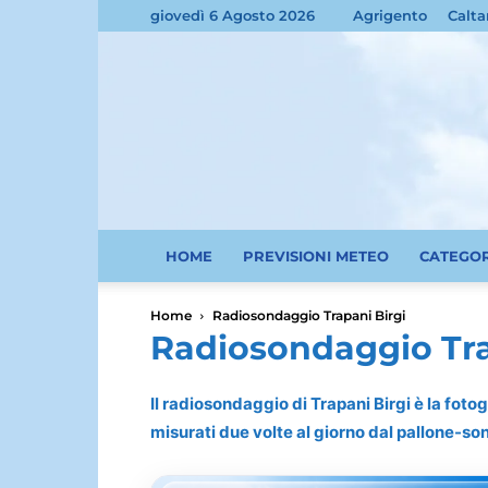
giovedì 6 Agosto 2026
Agrigento
Calta
HOME
PREVISIONI METEO
CATEGO
Home
Radiosondaggio Trapani Birgi
Radiosondaggio Tra
Il radiosondaggio di Trapani Birgi è la fotog
misurati due volte al giorno dal pallone-so