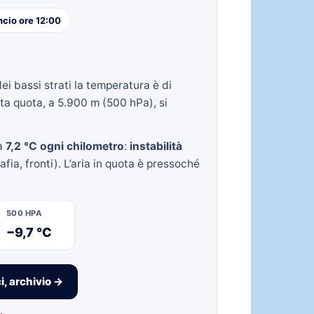
ncio ore 12:00
Nei bassi strati la temperatura è di
lta quota, a 5.900 m (500 hPa), si
ca
7,2 °C ogni chilometro
:
instabilità
fia, fronti). L’aria in quota è pressoché
500 HPA
−9,7 °C
i, archivio →