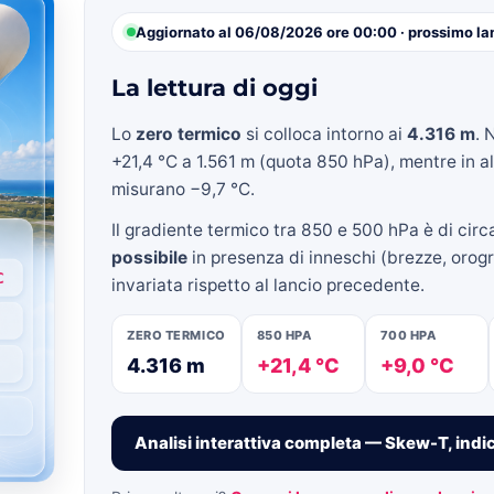
Aggiornato al 06/08/2026 ore 00:00 · prossimo la
La lettura di oggi
»
Lo
zero termico
si colloca intorno ai
4.316 m
. 
+21,4 °C a 1.561 m (quota 850 hPa), mentre in a
misurano −9,7 °C.
Il gradiente termico tra 850 e 500 hPa è di cir
Weather
possibile
in presenza di inneschi (brezze, orogra
invariata rispetto al lancio precedente.
ZERO TERMICO
850 HPA
700 HPA
4.316 m
+21,4 °C
+9,0 °C
Sicily.it
Analisi interattiva completa — Skew-T, indic