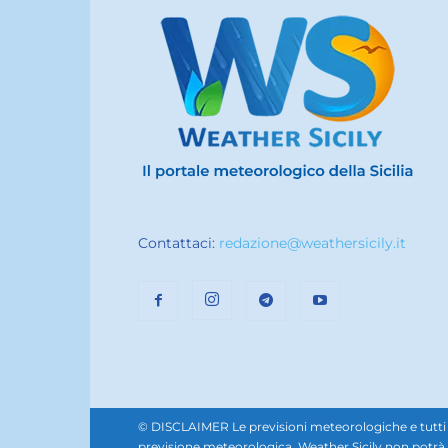
Contattaci:
redazione@weathersicily.it
© DISCLAIMER Le previsioni meteorologiche e tutti i se
previsione meteorologica. Weather Sicily non potrà e