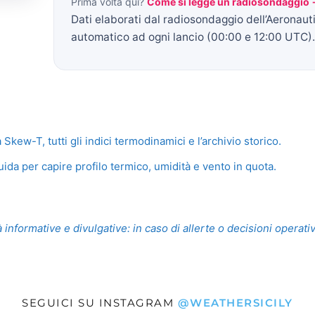
Prima volta qui?
Come si legge un radiosondaggio
Dati elaborati dal radiosondaggio dell’Aeronaut
automatico ad ogni lancio (00:00 e 12:00 UTC).
ew-T, tutti gli indici termodinamici e l’archivio storico.
ida per capire profilo termico, umidità e vento in quota.
 informative e divulgative: in caso di allerte o decisioni operati
SEGUICI SU INSTAGRAM
@WEATHERSICILY