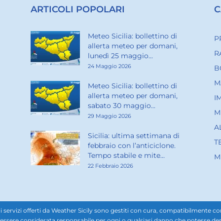
ARTICOLI POPOLARI
C
Meteo Sicilia: bollettino di
P
allerta meteo per domani,
R
lunedì 25 maggio...
24 Maggio 2026
B
M
Meteo Sicilia: bollettino di
allerta meteo per domani,
I
sabato 30 maggio...
M
29 Maggio 2026
A
Sicilia: ultima settimana di
T
febbraio con l’anticiclone.
Tempo stabile e mite...
M
22 Febbraio 2026
rvizi offerti da Weather Sicily sono gestiti con cura, compatibilmente con i d
ssere considerata responsabile per ogni o qualsiasi danno che potesse derivar