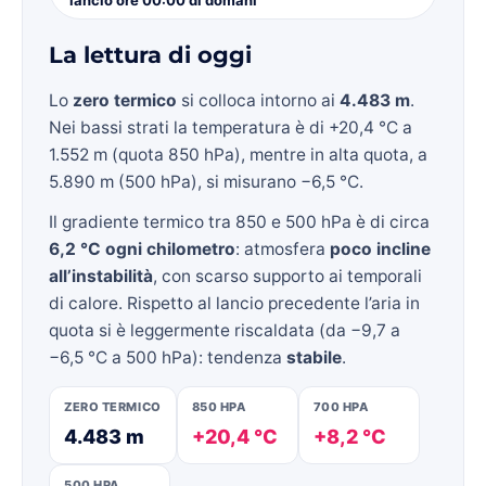
La lettura di oggi
Lo
zero termico
si colloca intorno ai
4.483 m
.
Nei bassi strati la temperatura è di +20,4 °C a
1.552 m (quota 850 hPa), mentre in alta quota, a
5.890 m (500 hPa), si misurano −6,5 °C.
Il gradiente termico tra 850 e 500 hPa è di circa
6,2 °C ogni chilometro
: atmosfera
poco incline
all’instabilità
, con scarso supporto ai temporali
di calore. Rispetto al lancio precedente l’aria in
quota si è leggermente riscaldata (da −9,7 a
−6,5 °C a 500 hPa): tendenza
stabile
.
ZERO TERMICO
850 HPA
700 HPA
4.483 m
+20,4 °C
+8,2 °C
500 HPA