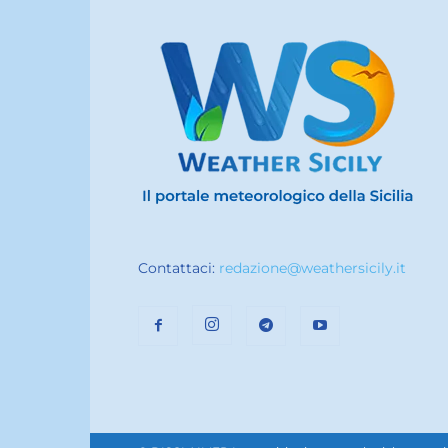
Contattaci:
redazione@weathersicily.it