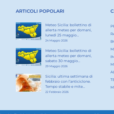
ARTICOLI POPOLARI
C
Meteo Sicilia: bollettino di
P
allerta meteo per domani,
R
lunedì 25 maggio...
24 Maggio 2026
B
M
Meteo Sicilia: bollettino di
allerta meteo per domani,
I
sabato 30 maggio...
M
29 Maggio 2026
A
Sicilia: ultima settimana di
T
febbraio con l’anticiclone.
Tempo stabile e mite...
M
22 Febbraio 2026