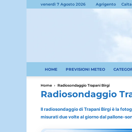
venerdì 7 Agosto 2026
Agrigento
Calta
HOME
PREVISIONI METEO
CATEGO
Home
Radiosondaggio Trapani Birgi
Radiosondaggio Tra
Il radiosondaggio di Trapani Birgi è la fotog
misurati due volte al giorno dal pallone-so