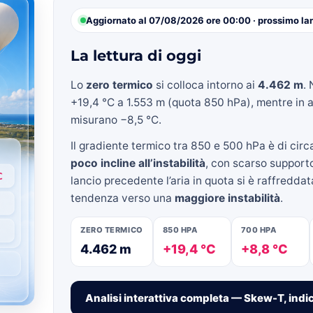
Aggiornato al 07/08/2026 ore 00:00 · prossimo lan
La lettura di oggi
»
Lo
zero termico
si colloca intorno ai
4.462 m
. 
+19,4 °C a 1.553 m (quota 850 hPa), mentre in a
misurano −8,5 °C.
Il gradiente termico tra 850 e 500 hPa è di cir
Weather
poco incline all’instabilità
, con scarso supporto
lancio precedente l’aria in quota si è raffredda
tendenza verso una
maggiore instabilità
.
ZERO TERMICO
850 HPA
700 HPA
Sicily.it
4.462 m
+19,4 °C
+8,8 °C
Analisi interattiva completa — Skew-T, indic