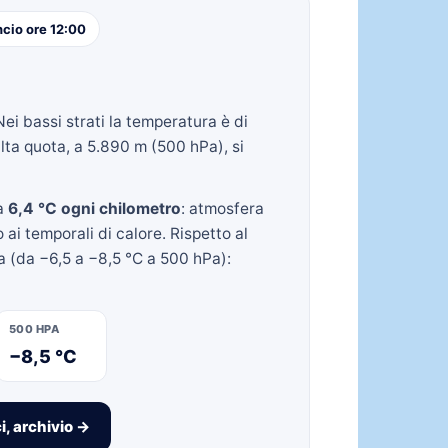
cio ore 12:00
Nei bassi strati la temperatura è di
lta quota, a 5.890 m (500 hPa), si
ca
6,4 °C ogni chilometro
: atmosfera
 ai temporali di calore. Rispetto al
ta (da −6,5 a −8,5 °C a 500 hPa):
500 HPA
−8,5 °C
i, archivio →