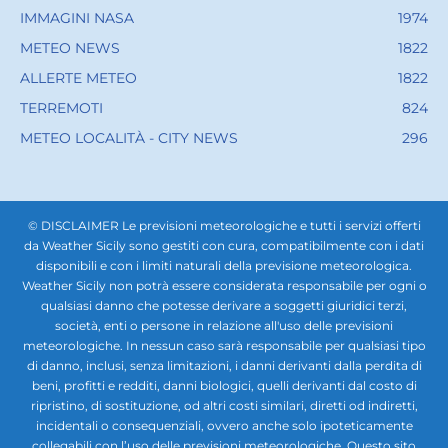
IMMAGINI NASA
1974
METEO NEWS
1822
ALLERTE METEO
1822
TERREMOTI
824
METEO LOCALITÀ - CITY NEWS
296
© DISCLAIMER Le previsioni meteorologiche e tutti i servizi offerti
da Weather Sicily sono gestiti con cura, compatibilmente con i dati
disponibili e con i limiti naturali della previsione meteorologica.
Weather Sicily non potrà essere considerata responsabile per ogni o
qualsiasi danno che potesse derivare a soggetti giuridici terzi,
società, enti o persone in relazione all'uso delle previsioni
meteorologiche. In nessun caso sarà responsabile per qualsiasi tipo
di danno, inclusi, senza limitazioni, i danni derivanti dalla perdita di
beni, profitti e redditi, danni biologici, quelli derivanti dal costo di
ripristino, di sostituzione, od altri costi similari, diretti od indiretti,
incidentali o consequenziali, ovvero anche solo ipoteticamente
collegabili con l’uso delle previsioni meteorologiche. Questo sito