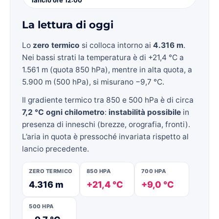
La lettura di oggi
Lo
zero termico
si colloca intorno ai
4.316 m
.
Nei bassi strati la temperatura è di +21,4 °C a
1.561 m (quota 850 hPa), mentre in alta quota, a
5.900 m (500 hPa), si misurano −9,7 °C.
Il gradiente termico tra 850 e 500 hPa è di circa
7,2 °C ogni chilometro
:
instabilità possibile
in
presenza di inneschi (brezze, orografia, fronti).
L’aria in quota è pressoché invariata rispetto al
lancio precedente.
ZERO TERMICO
850 HPA
700 HPA
4.316 m
+21,4 °C
+9,0 °C
500 HPA