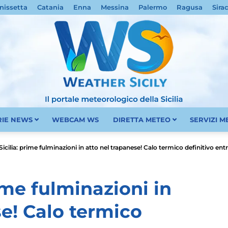
nissetta
Catania
Enna
Messina
Palermo
Ragusa
Sira
RIE NEWS
WEBCAM WS
DIRETTA METEO
SERVIZI 
Meteo
icilia: prime fulminazioni in atto nel trapanese! Calo termico definitivo entro
ime fulminazioni in
se! Calo termico
Sicilia