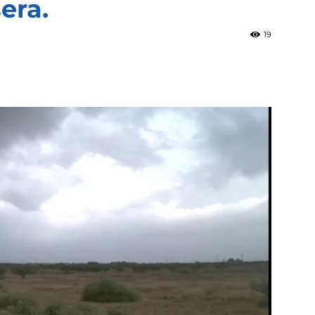
sera.
19
»
Weather
Sicily.it