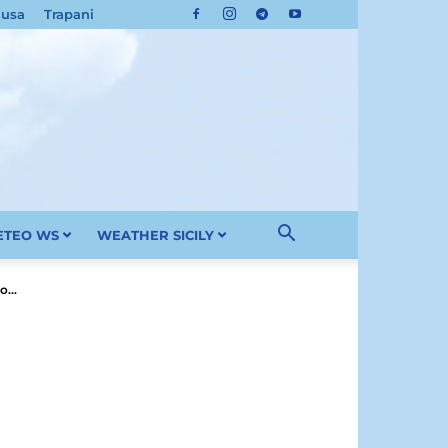
cusa
Trapani
METEO WS
WEATHER SICILY
...