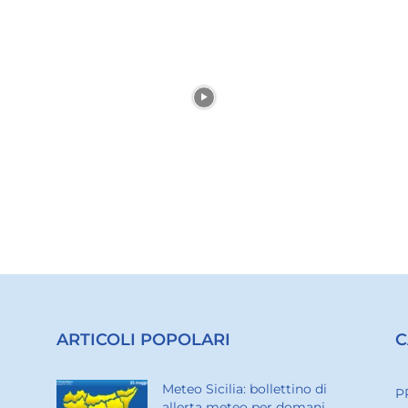
ARTICOLI POPOLARI
C
Meteo Sicilia: bollettino di
P
allerta meteo per domani,