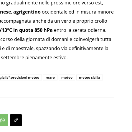
nno gradualmente nelle prossime ore verso est,
inese
,
agrigentino
occidentale ed in misura minore
à accompagnata anche da un vero e proprio crollo
2/13°C in quota 850 hPa
entro la serata odierna.
l corso della giornata di domani e coinvolgerà tutta
i e di maestrale, spazzando via definitivamente la
 settembre pienamente estivo.
 gialla",previsioni meteo
mare
meteo
meteo sicilia