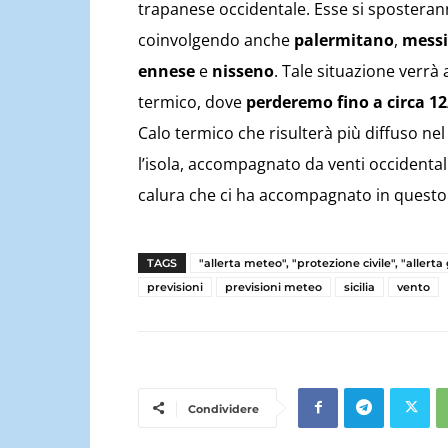
trapanese occidentale. Esse si spostera
coinvolgendo anche
palermitano
,
mess
ennese
e
nisseno
. Tale situazione verr
termico, dove
perderemo fino a circa 1
Calo termico che risulterà più diffuso ne
l’isola, accompagnato da venti occidental
calura che ci ha accompagnato in questo
TAGS
"allerta meteo", "protezione civile", "allerta
previsioni
previsioni meteo
sicilia
vento
Condividere