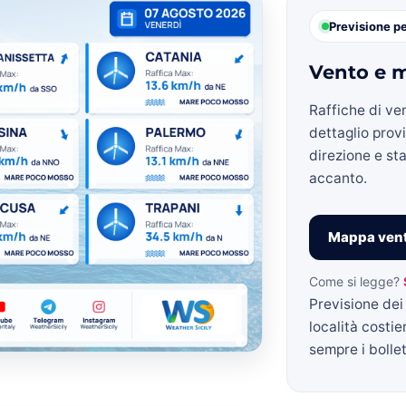
Previsione p
Vento e m
»
Raffiche di ve
dettaglio prov
direzione e sta
accanto.
Weather
Mappa vent
Come si legge?
Previsione dei 
Sicily.it
località costie
sempre i bollett