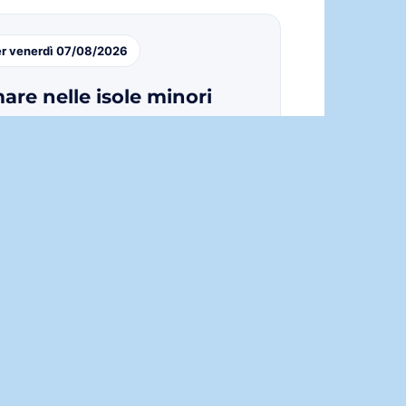
er venerdì 07/08/2026
are nelle isole minori
eo-marine previste su Eolie, Egadi,
 e Pantelleria, con raffiche fino a
45,1
lleria
. Il dettaglio isola per isola è
a qui accanto.
 modelli Weather Sicily. In mare aperto
possono cambiare rapidamente:
i bollettini ufficiali.