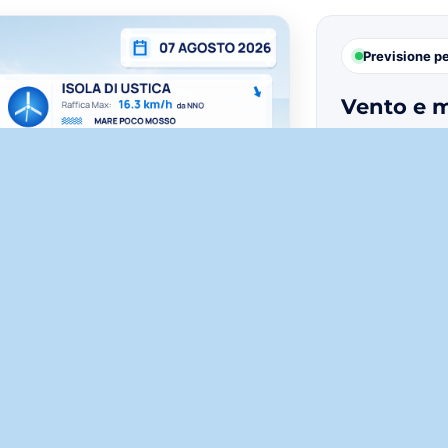
Previsione p
Vento e m
Condizioni met
Pelagie, Ustica
km/h
su
Pante
nell’infografic
Previsione dei
vento e onde 
verifica sempre 