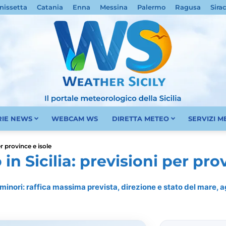
nissetta
Catania
Enna
Messina
Palermo
Ragusa
Sira
RIE NEWS
WEBCAM WS
DIRETTA METEO
SERVIZI 
Meteo
r province e isole
n Sicilia: previsioni per prov
e minori: raffica massima prevista, direzione e stato del mare,
Sicilia