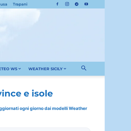
cusa
Trapani
METEO WS
WEATHER SICILY
ince e isole
 aggiornati ogni giorno dai modelli Weather