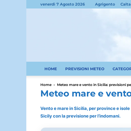
venerdì 7 Agosto 2026
Agrigento
Calta
HOME
PREVISIONI METEO
CATEGO
Home
Meteo mare e vento in Sicilia: previsioni pe
Meteo mare e vento i
Vento e mare in Sicilia, per province e isol
Sicily con la previsione per l’indomani.