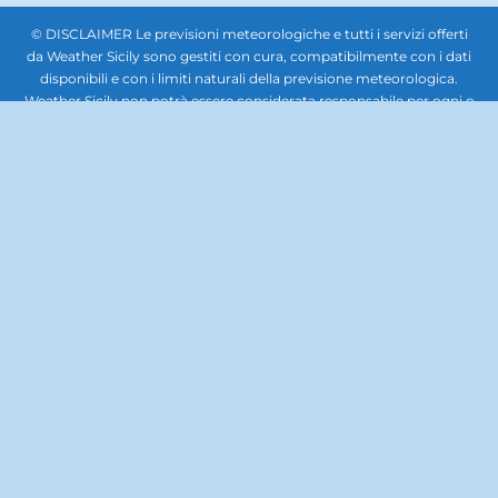
© DISCLAIMER Le previsioni meteorologiche e tutti i servizi offerti
da Weather Sicily sono gestiti con cura, compatibilmente con i dati
disponibili e con i limiti naturali della previsione meteorologica.
Weather Sicily non potrà essere considerata responsabile per ogni o
qualsiasi danno che potesse derivare a soggetti giuridici terzi,
società, enti o persone in relazione all'uso delle previsioni
meteorologiche. In nessun caso sarà responsabile per qualsiasi tipo
di danno, inclusi, senza limitazioni, i danni derivanti dalla perdita di
beni, profitti e redditi, danni biologici, quelli derivanti dal costo di
ripristino, di sostituzione, od altri costi similari, diretti od indiretti,
incidentali o consequenziali, ovvero anche solo ipoteticamente
collegabili con l’uso delle previsioni meteorologiche. Questo sito
non rappresenta una testata giornalistica, pertanto non può
considerarsi un prodotto editoriale ai sensi della legge n. 62 del
7.03.2001. La documentazione, le immagini, i caratteri, il lavoro
artistico, la grafica, il software e gli altri contenuti del sito, tutti i
codici e format scripts per implementare il sito, sono di proprietà di
Weather Sicily. Il materiale contenuto nel sito Web è protetto da
copyright. E' fatto, pertanto, divieto di copiare, modificare, caricare,
scaricare, trasmettere, pubblicare, o distribuire per se stessi o per
terzi per scopi commerciali se non dietro autorizzazione scritta. E'