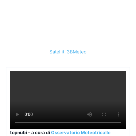
Satelliti 3BMeteo
topnubi – a cura di
Osservatorio Meteotricalle