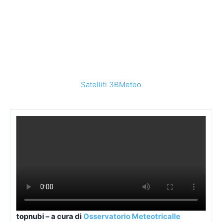
Satelliti 3BMeteo
topnubi – a cura di
Osservatorio Meteotricalle