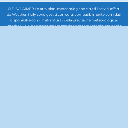
© DISCLAIMER Le previsioni meteorologiche e tutti i servizi offerti
da Weather Sicily sono gestiti con cura, compatibilmente con i dati
disponibili e con i limiti naturali della previsione meteorologica.
Weather Sicily non potrà essere considerata responsabile per ogni o
qualsiasi danno che potesse derivare a soggetti giuridici terzi,
società, enti o persone in relazione all'uso delle previsioni
meteorologiche. In nessun caso sarà responsabile per qualsiasi tipo
di danno, inclusi, senza limitazioni, i danni derivanti dalla perdita di
beni, profitti e redditi, danni biologici, quelli derivanti dal costo di
ripristino, di sostituzione, od altri costi similari, diretti od indiretti,
incidentali o consequenziali, ovvero anche solo ipoteticamente
collegabili con l’uso delle previsioni meteorologiche. Questo sito
non rappresenta una testata giornalistica, pertanto non può
considerarsi un prodotto editoriale ai sensi della legge n. 62 del
7.03.2001. La documentazione, le immagini, i caratteri, il lavoro
artistico, la grafica, il software e gli altri contenuti del sito, tutti i
codici e format scripts per implementare il sito, sono di proprietà di
Weather Sicily. Il materiale contenuto nel sito Web è protetto da
copyright. E' fatto, pertanto, divieto di copiare, modificare, caricare,
scaricare, trasmettere, pubblicare, o distribuire per se stessi o per
terzi per scopi commerciali se non dietro autorizzazione scritta. E'