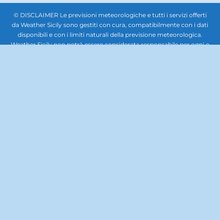
© DISCLAIMER Le previsioni meteorologiche e tutti i servizi offerti
da Weather Sicily sono gestiti con cura, compatibilmente con i dati
disponibili e con i limiti naturali della previsione meteorologica.
Weather Sicily non potrà essere considerata responsabile per ogni o
qualsiasi danno che potesse derivare a soggetti giuridici terzi,
società, enti o persone in relazione all'uso delle previsioni
meteorologiche. In nessun caso sarà responsabile per qualsiasi tipo
di danno, inclusi, senza limitazioni, i danni derivanti dalla perdita di
beni, profitti e redditi, danni biologici, quelli derivanti dal costo di
ripristino, di sostituzione, od altri costi similari, diretti od indiretti,
incidentali o consequenziali, ovvero anche solo ipoteticamente
collegabili con l’uso delle previsioni meteorologiche. Questo sito
non rappresenta una testata giornalistica, pertanto non può
considerarsi un prodotto editoriale ai sensi della legge n. 62 del
7.03.2001. La documentazione, le immagini, i caratteri, il lavoro
artistico, la grafica, il software e gli altri contenuti del sito, tutti i
codici e format scripts per implementare il sito, sono di proprietà di
Weather Sicily. Il materiale contenuto nel sito Web è protetto da
copyright. E' fatto, pertanto, divieto di copiare, modificare, caricare,
scaricare, trasmettere, pubblicare, o distribuire per se stessi o per
terzi per scopi commerciali se non dietro autorizzazione scritta. E'