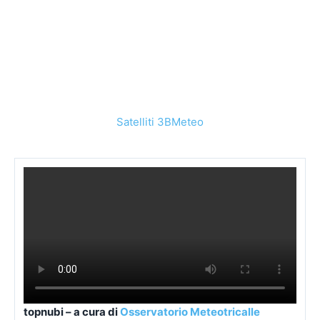
Satelliti 3BMeteo
topnubi – a cura di
Osservatorio Meteotricalle