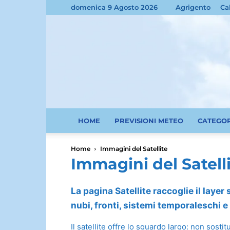
domenica 9 Agosto 2026
Agrigento
Ca
HOME
PREVISIONI METEO
CATEGO
Home
Immagini del Satellite
Immagini del Satell
La pagina Satellite raccoglie il layer
nubi, fronti, sistemi temporaleschi 
Il satellite offre lo sguardo largo: non sost