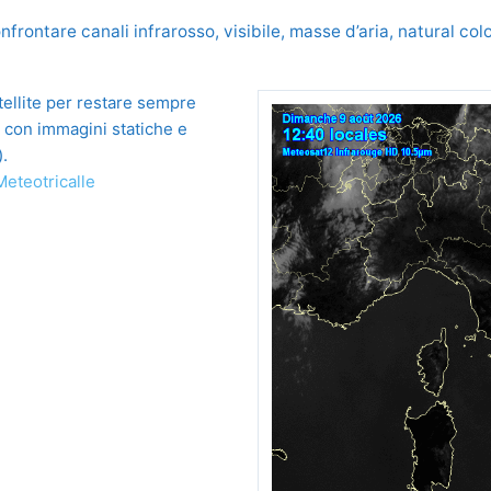
nfrontare canali infrarosso, visibile, masse d’aria, natural c
tellite per restare sempre
, con immagini statiche e
).
Meteotricalle