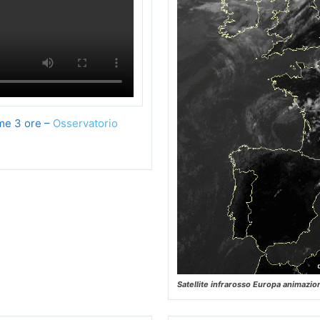
ime 3 ore –
Osservatorio
Satellite infrarosso Europa animazio