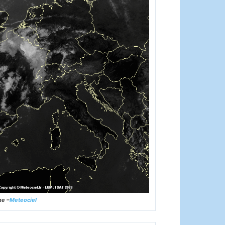
ne –
Meteociel