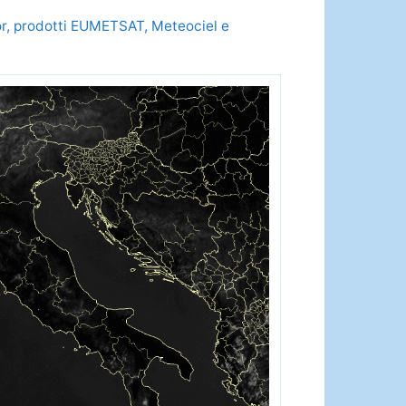
olor, prodotti EUMETSAT, Meteociel e