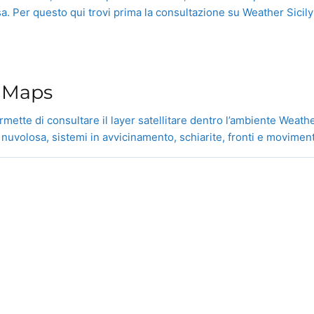
a. Per questo qui trovi prima la consultazione su Weather Sicily 
»
y Maps
rmette di consultare il layer satellitare dentro l’ambiente Weath
volosa, sistemi in avvicinamento, schiarite, fronti e movimenti t
Weather
Sicily.it