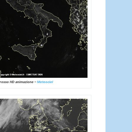
frarosso HD animazione –
Meteociel