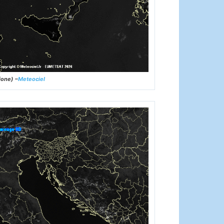
ione) –
Meteociel