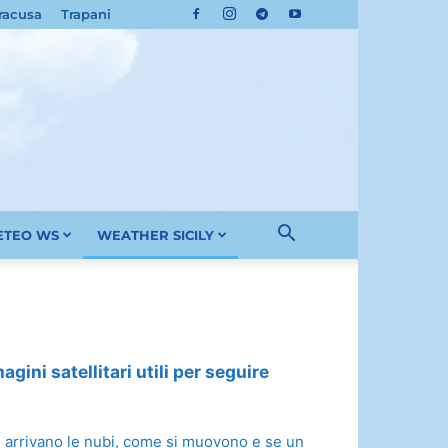
racusa
Trapani
METEO WS
WEATHER SICILY
gini satellitari utili per seguire
ove arrivano le nubi, come si muovono e se un