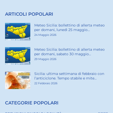
l’anticiclone. Tempo stabile e mite...
22 Febbraio 2026
CATEGORIE POPOLARI
PREVISIONI SINGOLE LOCALITÀ
26185
RADIOSONDAGGIO BIRGI
3769
BOLLETTINI DI TEMPERATURA
2052
MARI E VENTI METEO NEWS
1985
IMMAGINI NASA
1975
METEO NEWS
1822
ALLERTE METEO
1822
TERREMOTI
824
METEO LOCALITÀ - CITY NEWS
296