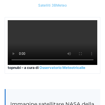
Immagine satellitare NASA della
Sicilia
La ripresa giornaliera a colori reali è ora disponibile
nella
pagina dedicata all’immagine NASA della
Sicilia →
Nota: la pagina ha finalità informative e divulgative. Per
allerte, emergenze e decisioni operative restano
prioritari enti ufficiali, autorità competenti e
comunicazioni di Protezione Civile.