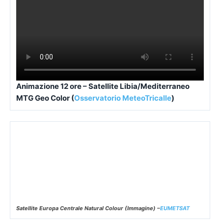
Animazione 12 ore – Satellite Libia/Mediterraneo
MTG Geo Color (
Osservatorio MeteoTricalle
)
Satellite Europa Centrale Natural Colour (Immagine) –
EUMETSAT
Satellite Europa Centrale Airmass (Immagine) –
EUMETSAT
EUMETSAT – Satellite Europa Airmass (Immagine)-
osservatorio
meteotricalle