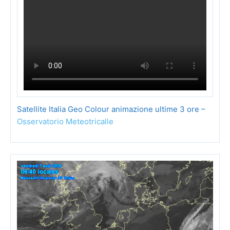
Satellite Italia Geo Colour animazione ultime 3 ore –
Osservatorio Meteotricalle