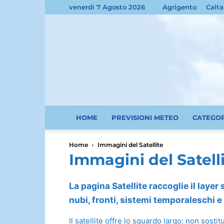
venerdì 7 Agosto 2026
Agrigento
Calta
HOME
PREVISIONI METEO
CATEGO
Home
Immagini del Satellite
Immagini del Satell
La pagina Satellite raccoglie il layer
nubi, fronti, sistemi temporaleschi 
Il satellite offre lo sguardo largo: non sost