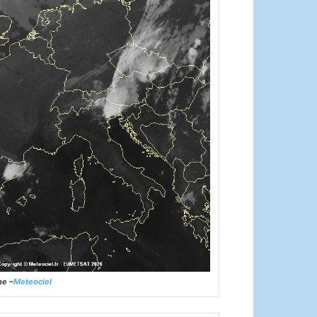
ne –
Meteociel