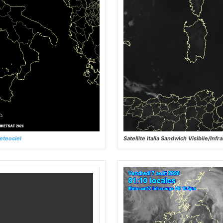
eteociel
Satellite Italia Sandwich Visibile/In