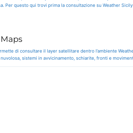
a. Per questo qui trovi prima la consultazione su Weather Sicily 
»
y Maps
rmette di consultare il layer satellitare dentro l’ambiente Weath
volosa, sistemi in avvicinamento, schiarite, fronti e movimenti t
Weather
Sicily.it