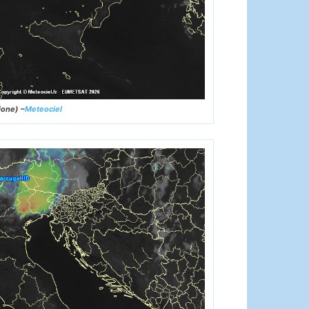
ione) –
Meteociel