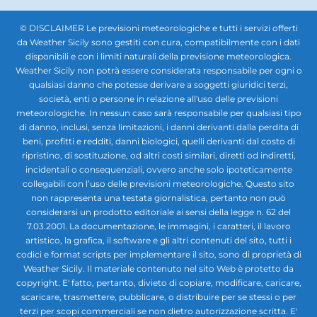
© DISCLAIMER Le previsioni meteorologiche e tutti i servizi offerti
da Weather Sicily sono gestiti con cura, compatibilmente con i dati
disponibili e con i limiti naturali della previsione meteorologica.
Weather Sicily non potrà essere considerata responsabile per ogni o
qualsiasi danno che potesse derivare a soggetti giuridici terzi,
società, enti o persone in relazione all'uso delle previsioni
meteorologiche. In nessun caso sarà responsabile per qualsiasi tipo
di danno, inclusi, senza limitazioni, i danni derivanti dalla perdita di
beni, profitti e redditi, danni biologici, quelli derivanti dal costo di
ripristino, di sostituzione, od altri costi similari, diretti od indiretti,
incidentali o consequenziali, ovvero anche solo ipoteticamente
collegabili con l’uso delle previsioni meteorologiche. Questo sito
non rappresenta una testata giornalistica, pertanto non può
considerarsi un prodotto editoriale ai sensi della legge n. 62 del
7.03.2001. La documentazione, le immagini, i caratteri, il lavoro
artistico, la grafica, il software e gli altri contenuti del sito, tutti i
codici e format scripts per implementare il sito, sono di proprietà di
Weather Sicily. Il materiale contenuto nel sito Web è protetto da
copyright. E' fatto, pertanto, divieto di copiare, modificare, caricare,
scaricare, trasmettere, pubblicare, o distribuire per se stessi o per
terzi per scopi commerciali se non dietro autorizzazione scritta. E'