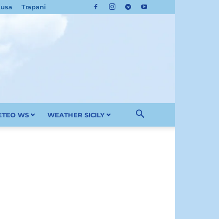
cusa
Trapani
METEO WS
WEATHER SICILY