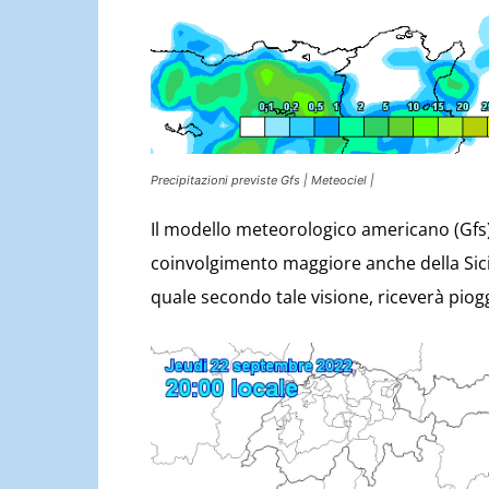
Precipitazioni previste Gfs | Meteociel |
Il modello meteorologico americano (Gfs)
coinvolgimento maggiore anche della Sicili
quale secondo tale visione, riceverà piogg