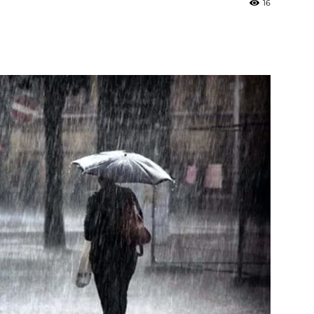
16
»
Weather
Sicily.it