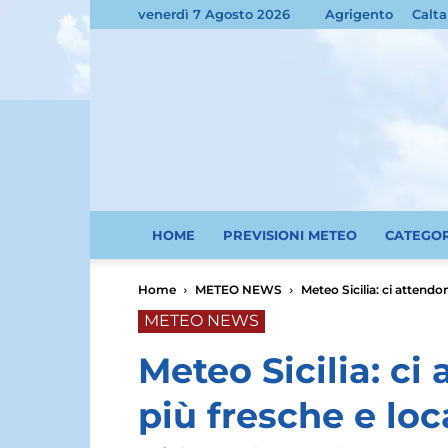
venerdì 7 Agosto 2026
Agrigento
Calta
HOME
PREVISIONI METEO
CATEGO
Home
METEO NEWS
Meteo Sicilia: ci attendo
METEO NEWS
Meteo Sicilia: ci
più fresche e loc