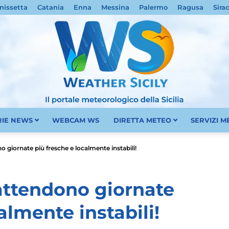
nissetta
Catania
Enna
Messina
Palermo
Ragusa
Sira
RIE NEWS
WEBCAM WS
DIRETTA METEO
SERVIZI 
Meteo
no giornate più fresche e localmente instabili!
 attendono giornate
almente instabili!
Sicilia