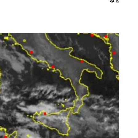
15
»
Weather
Sicily.it