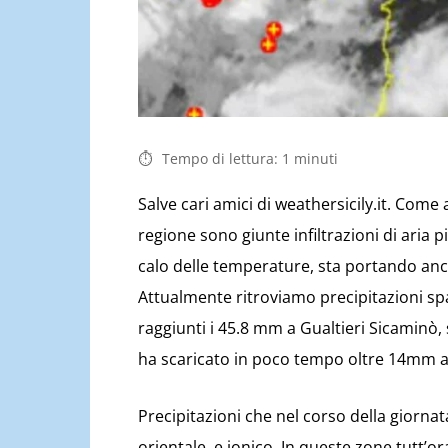
Tempo di lettura:
1
minuti
Salve cari amici di weathersicily.it. Come
regione sono giunte infiltrazioni di aria p
calo delle temperature, sta portando anch
Attualmente ritroviamo precipitazioni spa
raggiunti i 45.8 mm a Gualtieri Sicaminò,
ha scaricato in poco tempo oltre 14mm 
Precipitazioni che nel corso della giorna
orientale, e ionico. In queste zone tutt’o