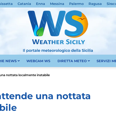
nissetta
Catania
Enna
Messina
Palermo
Ragusa
Sirac
RIE NEWS
WEBCAM WS
DIRETTA METEO
SERVIZI 
Meteo
 una nottata localmente instabile
 attende una nottata
bile
Sicilia