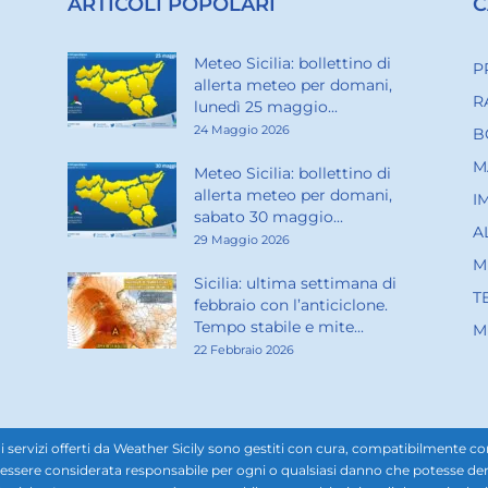
ARTICOLI POPOLARI
C
Meteo Sicilia: bollettino di
P
allerta meteo per domani,
R
lunedì 25 maggio...
24 Maggio 2026
B
M
Meteo Sicilia: bollettino di
allerta meteo per domani,
I
sabato 30 maggio...
A
29 Maggio 2026
M
Sicilia: ultima settimana di
T
febbraio con l’anticiclone.
Tempo stabile e mite...
M
22 Febbraio 2026
rvizi offerti da Weather Sicily sono gestiti con cura, compatibilmente con i d
ssere considerata responsabile per ogni o qualsiasi danno che potesse derivar