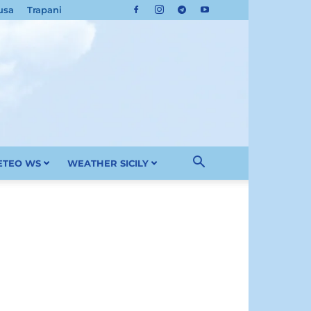
usa
Trapani
METEO WS
WEATHER SICILY