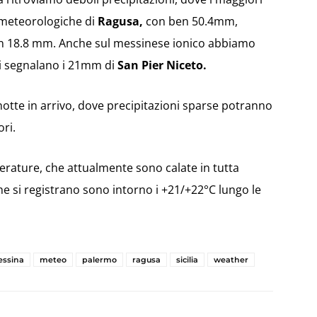
i meteorologiche di
Ragusa,
con ben 50.4mm,
n 18.8 mm. Anche sul messinese ionico abbiamo
si segnalano i 21mm di
San Pier Niceto.
otte in arrivo, dove precipitazioni sparse potranno
ri.
erature, che attualmente sono calate in tutta
 che si registrano sono intorno i +21/+22°C lungo le
ssina
meteo
palermo
ragusa
sicilia
weather