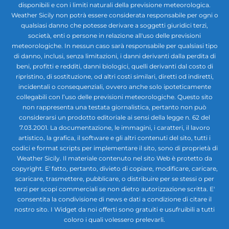
disponibili e con i limiti naturali della previsione meteorologica.
Weather Sicily non potrà essere considerata responsabile per ogni o
qualsiasi danno che potesse derivare a soggetti giuridici terzi,
società, enti o persone in relazione all'uso delle previsioni
meteorologiche. In nessun caso sarà responsabile per qualsiasi tipo
di danno, inclusi, senza limitazioni, i danni derivanti dalla perdita di
beni, profitti e redditi, danni biologici, quelli derivanti dal costo di
ripristino, di sostituzione, od altri costi similari, diretti od indiretti,
incidentali o consequenziali, ovvero anche solo ipoteticamente
collegabili con l’uso delle previsioni meteorologiche. Questo sito
non rappresenta una testata giornalistica, pertanto non può
considerarsi un prodotto editoriale ai sensi della legge n. 62 del
7.03.2001. La documentazione, le immagini, i caratteri, il lavoro
artistico, la grafica, il software e gli altri contenuti del sito, tutti i
codici e format scripts per implementare il sito, sono di proprietà di
Weather Sicily. Il materiale contenuto nel sito Web è protetto da
copyright. E' fatto, pertanto, divieto di copiare, modificare, caricare,
scaricare, trasmettere, pubblicare, o distribuire per se stessi o per
terzi per scopi commerciali se non dietro autorizzazione scritta. E'
consentita la condivisione di news e dati a condizione di citare il
nostro sito. I Widget da noi offerti sono gratuiti e usufruibili a tutti
coloro i quali volessero prelevarli.