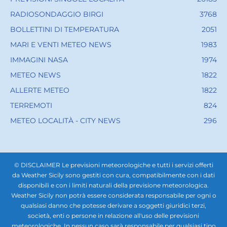
RADIOSONDAGGIO BIRGI
3768
BOLLETTINI DI TEMPERATURA
2051
MARI E VENTI METEO NEWS
1983
IMMAGINI NASA
1974
METEO NEWS
1822
ALLERTE METEO
1822
TERREMOTI
824
METEO LOCALITÀ - CITY NEWS
296
© DISCLAIMER Le previsioni meteorologiche e tutti i servizi offerti
da Weather Sicily sono gestiti con cura, compatibilmente con i dati
disponibili e con i limiti naturali della previsione meteorologica.
Weather Sicily non potrà essere considerata responsabile per ogni o
qualsiasi danno che potesse derivare a soggetti giuridici terzi,
società, enti o persone in relazione all'uso delle previsioni
meteorologiche. In nessun caso sarà responsabile per qualsiasi tipo