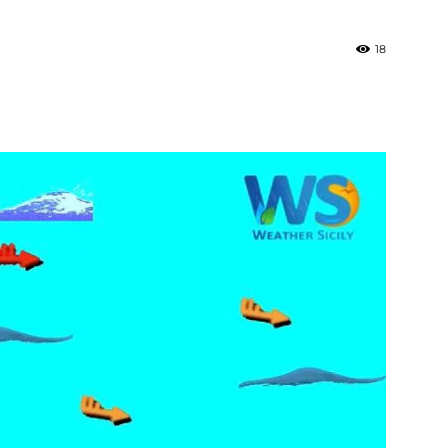
18
»
Weather
Sicily.it