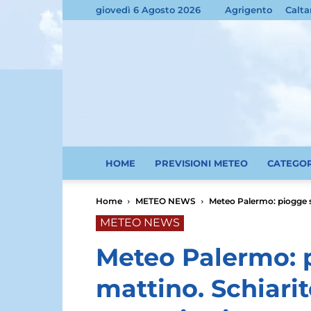
giovedì 6 Agosto 2026
Agrigento
Calta
HOME
PREVISIONI METEO
CATEGO
Home
METEO NEWS
Meteo Palermo: piogge sp
METEO NEWS
Meteo Palermo: 
mattino. Schiarit