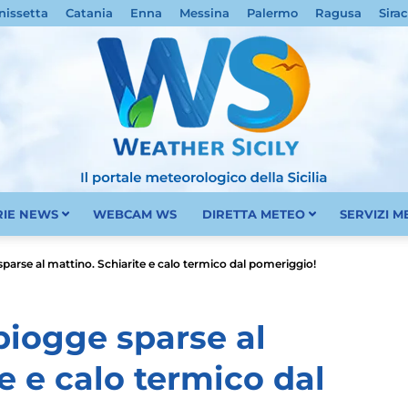
nissetta
Catania
Enna
Messina
Palermo
Ragusa
Sira
RIE NEWS
WEBCAM WS
DIRETTA METEO
SERVIZI 
Meteo
arse al mattino. Schiarite e calo termico dal pomeriggio!
piogge sparse al
e e calo termico dal
Sicilia