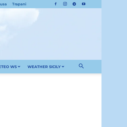
cusa
Trapani
METEO WS
WEATHER SICILY