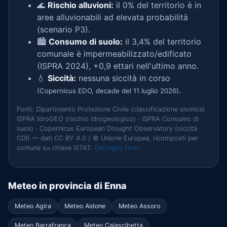
🌊
Rischio alluvioni:
il 0% del territorio è in
aree alluvionabili ad elevata probabilità
(scenario P3).
🏙️
Consumo di suolo:
il 3,4% del territorio
comunale è impermeabilizzato/edificato
(ISPRA 2024), +0,9 ettari nell'ultimo anno.
💧
Siccità:
nessuna siccità in corso
.
(Copernicus EDO, decade del 11 luglio 2026)
Fonti: Dipartimento Protezione Civile (classificazione sismica) ·
ISPRA IdroGEO (rischio idrogeologico) · ISPRA Consumo di
suolo · Copernicus European Drought Observatory (siccità
CDI) — dati CC BY 4.0 / © Unione Europea, ricomposti per
comune su chiave ISTAT.
Dettaglio fonti
.
Meteo in provincia di Enna
Meteo Agira
Meteo Aidone
Meteo Assoro
Meteo Barrafranca
Meteo Calascibetta