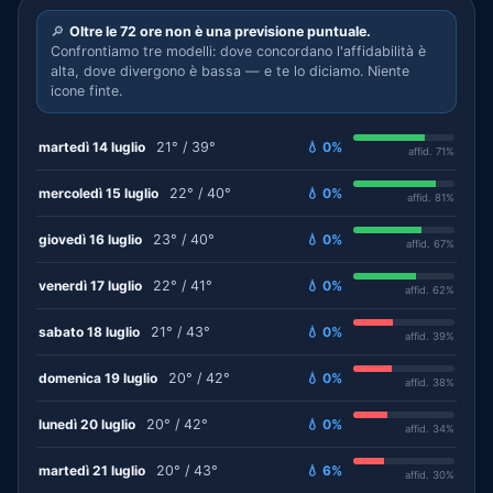
🔎
Oltre le 72 ore non è una previsione puntuale.
Confrontiamo tre modelli: dove concordano l'affidabilità è
alta, dove divergono è bassa — e te lo diciamo. Niente
icone finte.
martedì 14 luglio
21° / 39°
💧 0%
affid. 71%
mercoledì 15 luglio
22° / 40°
💧 0%
affid. 81%
giovedì 16 luglio
23° / 40°
💧 0%
affid. 67%
venerdì 17 luglio
22° / 41°
💧 0%
affid. 62%
sabato 18 luglio
21° / 43°
💧 0%
affid. 39%
domenica 19 luglio
20° / 42°
💧 0%
affid. 38%
lunedì 20 luglio
20° / 42°
💧 0%
affid. 34%
martedì 21 luglio
20° / 43°
💧 6%
affid. 30%