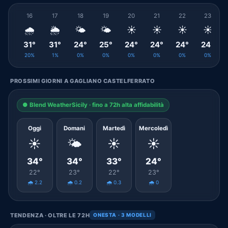
16
17
18
19
20
21
22
23
🌧️
🌦️
🌤️
🌤️
☀️
☀️
☀️
☀️
31°
31°
24°
25°
24°
24°
24°
24°
20%
1%
0%
0%
0%
0%
0%
0%
PROSSIMI GIORNI A GAGLIANO CASTELFERRATO
● Blend WeatherSicily · fino a 72h alta affidabilità
Oggi
Domani
Martedì
Mercoledì
☀️
🌤️
☀️
☀️
34°
34°
33°
24°
22°
23°
22°
23°
🌧️ 2.2
🌧️ 0.2
🌧️ 0.3
🌧️ 0
TENDENZA · OLTRE LE 72H
ONESTA · 3 MODELLI