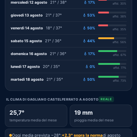
mercoledì 12 agosto
21° / 38°
💧 17%
affid. 30%
giovedì 13 agosto
21° / 37°
💧 53%
affid. 38%
venerdì 14 agosto
18° / 37°
💧 50%
affid. 35%
sabato 15 agosto
21° / 36°
💧 44%
affid. 56%
domenica 16 agosto
21° / 36°
💧 17%
affid. 67%
lunedì 17 agosto
20° / 35°
💧 0%
affid. 77%
martedì 18 agosto
21° / 35°
💧 50%
affid. 73%
IL CLIMA DI GAGLIANO CASTELFERRATO A AGOSTO
REALE
25,7°
19 mm
temperatura media del mese
pioggia media del mese
Oggi media prevista ~28°:
+2,3° sopra la norma
di agosto