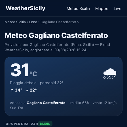
WeatherSicily
Meteo Sicilia
Mappe
Live
Meteo Sicilia
›
Enna
›
Gagliano Castelferrato
Meteo Gagliano Castelferrato
Previsioni per Gagliano Castelferrato (Enna, Sicilia) — Blend
WeatherSicily, aggiornate al 09/08/2026 15:24.
31
🌧️
°C
Pioggia debole · percepiti 32°
↑ 34° ↓ 22°
Adesso a
Gagliano Castelferrato
· umidità 66% · vento 12 km/h
Sud-Est
ORA PER ORA · 24H
BLEND