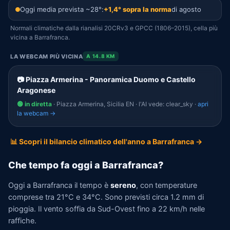
Oggi media prevista ~28°:
+1,4° sopra la norma
di agosto
Normali climatiche dalla rianalisi 20CRv3 e GPCC (1806–2015), cella più
vicina a Barrafranca.
LA WEBCAM PIÙ VICINA
A 14.8 KM
📷 Piazza Armerina - Panoramica Duomo e Castello
Aragonese
🟢 in diretta
· Piazza Armerina, Sicilia EN · l'AI vede: clear_sky ·
apri
la webcam →
📊 Scopri il bilancio climatico dell'anno a Barrafranca →
Che tempo fa oggi a Barrafranca?
Oggi a Barrafranca il tempo è
sereno
, con temperature
comprese tra 21°C e 34°C. Sono previsti circa 1.2 mm di
pioggia. Il vento soffia da Sud-Ovest fino a 22 km/h nelle
raffiche.