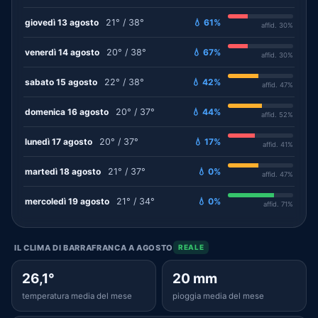
giovedì 13 agosto
21° / 38°
💧 61%
affid. 30%
venerdì 14 agosto
20° / 38°
💧 67%
affid. 30%
sabato 15 agosto
22° / 38°
💧 42%
affid. 47%
domenica 16 agosto
20° / 37°
💧 44%
affid. 52%
lunedì 17 agosto
20° / 37°
💧 17%
affid. 41%
martedì 18 agosto
21° / 37°
💧 0%
affid. 47%
mercoledì 19 agosto
21° / 34°
💧 0%
affid. 71%
IL CLIMA DI BARRAFRANCA A AGOSTO
REALE
26,1°
20 mm
temperatura media del mese
pioggia media del mese