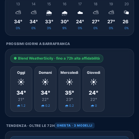
13
14
15
16
17
18
19
20
⛅
⛅
🌦️
🌧️
☁️
⛅
⛅
🌤️
34°
34°
33°
30°
24°
27°
27°
26°
0%
0%
3%
9%
0%
0%
0%
0%
PROSSIMI GIORNI A BARRAFRANCA
● Blend WeatherSicily · fino a 72h alta affidabilità
Oggi
Domani
Mercoledì
Giovedì
☀️
☀️
☀️
☀️
34°
34°
35°
24°
21°
22°
23°
22°
🌧️ 1.2
🌧️ 0.2
🌧️ 0.2
🌧️ 0
TENDENZA · OLTRE LE 72H
ONESTA · 3 MODELLI