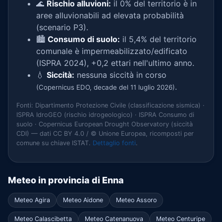
🌊
Rischio alluvioni:
il 0% del territorio è in
aree alluvionabili ad elevata probabilità
(scenario P3).
🏙️
Consumo di suolo:
il 5,4% del territorio
comunale è impermeabilizzato/edificato
(ISPRA 2024), +0,2 ettari nell'ultimo anno.
💧
Siccità:
nessuna siccità in corso
.
(Copernicus EDO, decade del 11 luglio 2026)
Fonti: Dipartimento Protezione Civile (classificazione sismica) ·
ISPRA IdroGEO (rischio idrogeologico) · ISPRA Consumo di
suolo · Copernicus European Drought Observatory (siccità
CDI) — dati CC BY 4.0 / © Unione Europea, ricomposti per
comune su chiave ISTAT.
Dettaglio fonti
.
Meteo in provincia di Enna
Meteo Agira
Meteo Aidone
Meteo Assoro
Meteo Calascibetta
Meteo Catenanuova
Meteo Centuripe