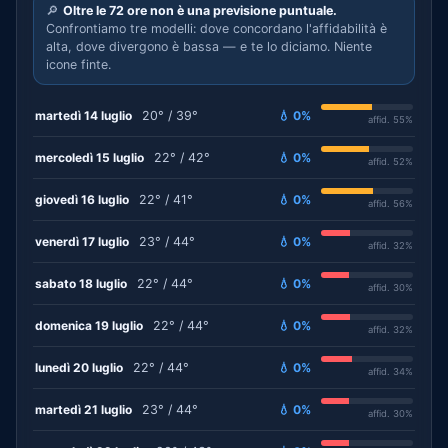
🔎
Oltre le 72 ore non è una previsione puntuale.
Confrontiamo tre modelli: dove concordano l'affidabilità è
alta, dove divergono è bassa — e te lo diciamo. Niente
icone finte.
martedì 14 luglio
20° / 39°
💧 0%
affid. 55%
mercoledì 15 luglio
22° / 42°
💧 0%
affid. 52%
giovedì 16 luglio
22° / 41°
💧 0%
affid. 56%
venerdì 17 luglio
23° / 44°
💧 0%
affid. 32%
sabato 18 luglio
22° / 44°
💧 0%
affid. 30%
domenica 19 luglio
22° / 44°
💧 0%
affid. 32%
lunedì 20 luglio
22° / 44°
💧 0%
affid. 34%
martedì 21 luglio
23° / 44°
💧 0%
affid. 30%