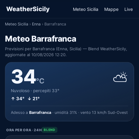
WeatherSicily
Meteo Sicilia
Mappe
Live
Meteo Sicilia
›
Enna
›
Barrafranca
Meteo Barrafranca
Previsioni per Barrafranca (Enna, Sicilia) — Blend WeatherSicily,
aggiornate al 10/08/2026 12:20.
34
⛅
°C
Nuvoloso · percepiti 33°
↑ 34° ↓ 21°
Adesso a
Barrafranca
· umidità 31% · vento 13 km/h Sud-Ovest
ORA PER ORA · 24H
BLEND